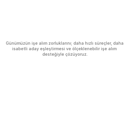
İşe
Alım
Zorluklarına
Günümüzün işe alım zorluklarını; daha hızlı süreçler, daha 
Daha
Akıllı
Çözümler
isabetli aday eşleştirmesi ve ölçeklenebilir işe alım 
desteğiyle çözüyoruz.
Karşılaşılan Zorluk
Yavaş İşe Alım Süreçleri
Net iş akışı ve süreç görünürlüğü eksikliği, işe 
alımı yavaşlatır ve ekipler arasında 
gecikmelere neden olur.
Sınırlı Yetenek Erişimi