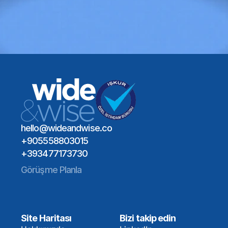
Bir Toplantı Planlayın
Global Yetenek Ağı
Sektör Uzmanlığı
Uzun Vadeli İşe Alım Etkisi
Bir Toplantı Planlayın
hello@wideandwise.co
+905558803015
+393477173730
Görüşme Planla
Site Haritası
Bizi takip edin