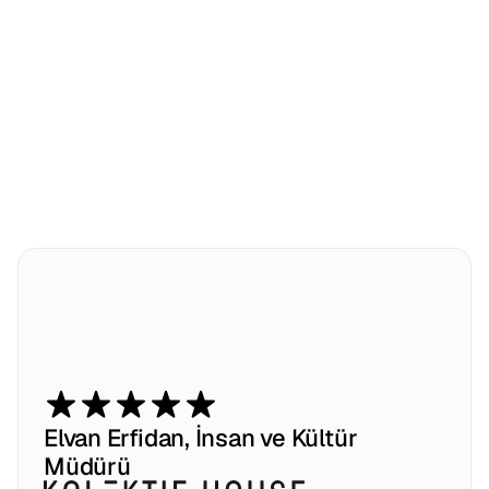
entegrasyonları ve ölçeklenebilir işe alım modellerine 
daha güçlü bir odaklanmayla Wide and Wise, 
geleneksel işe alımın ötesine geçmeye devam ediyor. 

Uzun vadeli, abonelik temelli ve sistem odaklı işe 
alımın temelleri global pazarlarda sağlamlaştırılıyor.
Daha Fazlasını Keşfedin
W
i
d
e
a
n
d
W
i
s
e
,
i
ş
e
a
l
ı
m
s
ü
r
e
ç
l
e
r
i
m
i
z
i
h
ı
z
l
ı
,
s
i
s
t
e
m
a
t
i
k
v
e
g
ü
v
e
n
e
d
a
y
a
l
ı
u
z
u
n
s
o
l
u
k
l
u
b
i
r
i
ş
b
i
r
l
i
ğ
i
n
e
d
ö
n
ü
ş
t
ü
r
d
ü
.
Elvan Erfidan, İnsan ve Kültür 
Müdürü