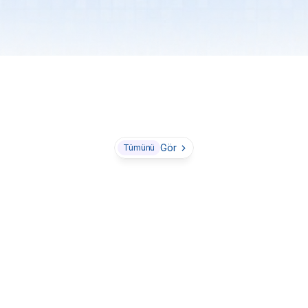
Brezilya
Birleşik Krallık
İrlanda
F
A
m
e
r
i
k
a
B
i
r
l
e
ş
i
k
D
e
v
l
e
t
l
e
r
i
Müşterilerimiz
Gör
Tümünü