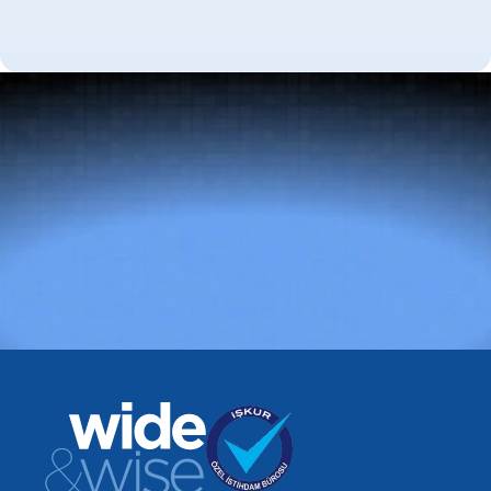
çalışır ve global yetenek ağları ile yerelleştirilmiş işe alım
uzmanlığı aracılığıyla sınır ötesi işe alımı destekler.
Doğru
yetenek
her
şeyi
değiştirir.
Bir Toplantı Planlayın
Global Yetenek Ağı
Sektör Uzmanlığı
Uzun Vadeli İşe Alım Etkisi
Bir Toplantı Planlayın