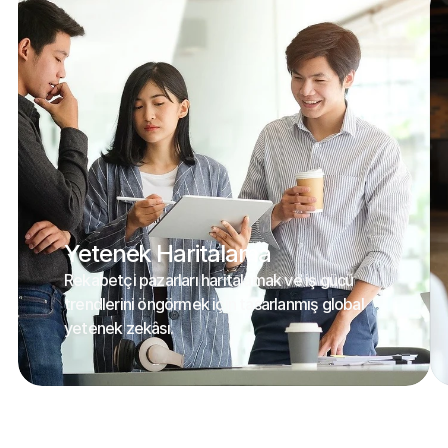
Yetenek Haritalama
Rekabetçi pazarları haritalamak ve iş gücü 
trendlerini öngörmek için tasarlanmış global 