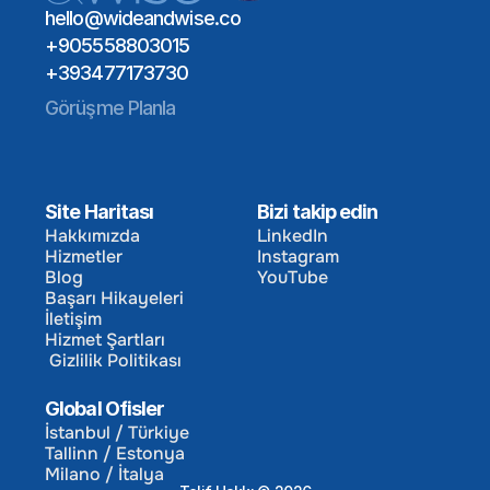
hello@wideandwise.co
+905558803015
+393477173730
Görüşme Planla
Site Haritası
Bizi takip edin
Hakkımızda
LinkedIn
Hizmetler
Instagram
Hakkımızda
LinkedIn
Blog
YouTube
Hizmetler
Instagram
Başarı Hikayeleri
Blog
YouTube
İletişim
Başarı Hikayeleri
Hizmet Şartları
İletişim
 Gizlilik Politikası
Hizmet Şartları
 Gizlilik Politikası
Global Ofisler
İstanbul / Türkiye
Tallinn / Estonya
İstanbul / Türkiye
Milano / İtalya
Tallinn / Estonya