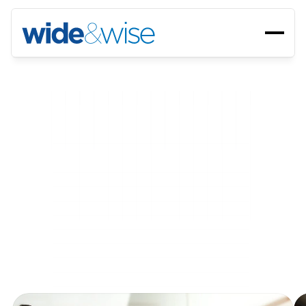
Yapay
zekâ
destekli,
insan
liderliğinde
işe
alım
D
e
n
e
y
i
m
l
i
i
ş
e
a
l
ı
m
u
z
m
a
n
l
a
r
ı
v
e
y
a
p
a
y
z
e
k
â
d
e
s
t
e
k
l
i
i
ç
g
ö
r
ü
l
e
r
i
b
i
r
a
r
a
y
a
g
e
t
i
r
e
r
e
k
,
i
ş
i
n
i
z
l
e
b
i
r
l
i
k
t
e
ö
l
ç
e
k
l
e
n
e
n
u
ç
t
a
n
u
c
a
i
ş
e
a
l
ı
m
s
i
s
t
e
m
l
e
r
i
k
u
r
u
y
o
r
u
z
.