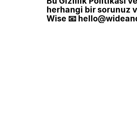
Bu Gizlilik Politikası v
herhangi bir sorunuz v
Wise 📧 
hello@widean