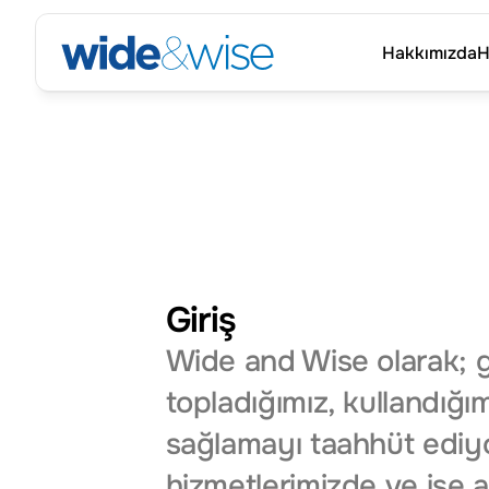
Hakkımızda
H
Hakkımızda
H
Gizl
Giriş
Wide and Wise olarak; gizl
topladığımız, kullandığı
sağlamayı taahhüt ediyoru
hizmetlerimizde ve işe alı