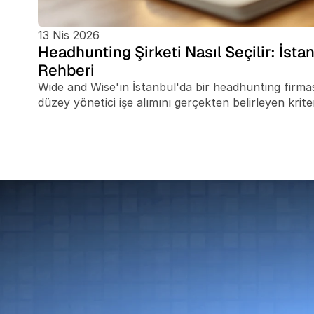
13 Nis 2026
Headhunting Şirketi Nasıl Seçilir: İsta
Rehberi
Wide and Wise'ın İstanbul'da bir headhunting firması
düzey yönetici işe alımını gerçekten belirleyen kriter
şunlar yer alır: bir headhunter ile bir yönetici arama
level bir pozisyon için retained search'ün ne zama
sonuç verdiği, yedi somut değerlendirme kriteri, İ
ülkelerine uzanan aramalarda sınır ötesi koridor er
olduğu, bir sözleşme mektubu imzalamadan önce s
yerleştirme sonrası oryantasyon desteğinin neden 
ayrıntı değil, değerlendirmenin bir parçası olması ge