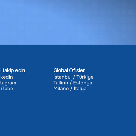
ım Etkisi
i takip edin
Global Ofisler
nkedIn
İstanbul / Türkiye
stagram
Tallinn / Estonya
nkedIn
İstanbul / Türkiye
uTube
Milano / İtalya
stagram
Tallinn / Estonya
uTube
Milano / İtalya