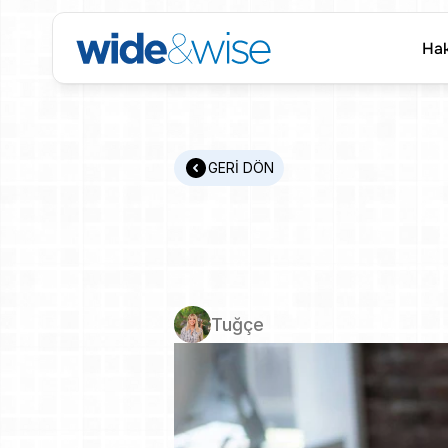
Hak
Hak
GERİ DÖN
Bugün
He
Gereken
Tuğçe