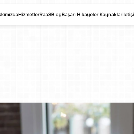
kımızda
Hizmetler
RaaS
Blog
Başarı Hikayeleri
Kaynaklar
İletiş
kımızda
Hizmetler
RaaS
Blog
Başarı Hikayeleri
Kaynaklar
İletiş
r
Çalışanın
Sah
10
İş
Becerisi