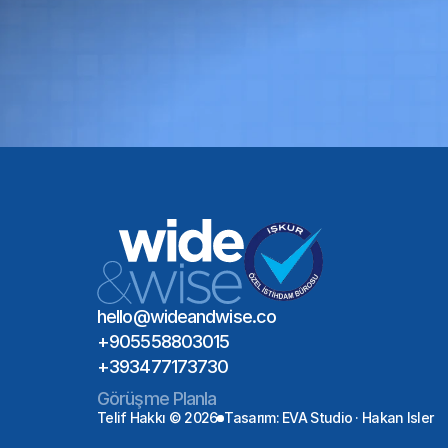
Glob
hello@wideandwise.co
+905558803015
+393477173730
Görüşme Planla
Telif Hakkı © 2026
Tasarım: EVA Studio · Hakan Isler