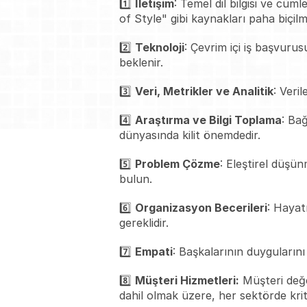
1️⃣ 
İletişim
: Temel dil bilgisi ve cü
of Style" gibi kaynakları paha biçilm
2️⃣ 
Teknoloji
: Çevrim içi iş başvurus
beklenir.
3️⃣ 
Veri, Metrikler ve Analitik
: Veri
4️⃣ 
Araştırma ve Bilgi Toplama
: Ba
dünyasında kilit önemdedir.
5️⃣ 
Problem Çözme
: Eleştirel düşü
bulun.
6️⃣ 
Organizasyon Becerileri
: Hayat
gereklidir.
7️⃣ 
Empati
: Başkalarının duygularını 
8️⃣ 
Müşteri Hizmetleri:
 Müşteri değe
dahil olmak üzere, her sektörde krit