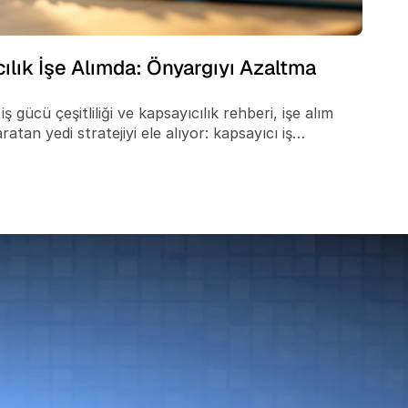
cılık İşe Alımda: Önyargıyı Azaltma
ş gücü çeşitliliği ve kapsayıcılık rehberi, işe alım
tan yedi stratejiyi ele alıyor: kapsayıcı iş
ramasına, yapılandırılmış mülakatlardan çeşitli
ınır ötesi işe alım yapan şirketler daha katmanlı bir
kü önyargı kalıpları sabit kalmak yerine pazara göre
e alıyor: bilinçsiz önyargının işe alım hunisine nerede
dı ettiği sınır ötesi koridor kör noktası, işveren
e en iyi uygulamaları ve İK ekiplerinin DEI işe alım
er çeyrekte raporlamak için kullanabileceği dört