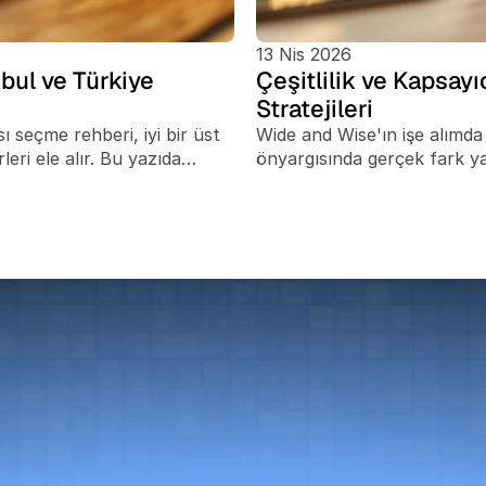
13 Nis 2026
nbul ve Türkiye
Çeşitlilik ve Kapsayı
Stratejileri
 seçme rehberi, iyi bir üst
Wide and Wise'ın işe alımda i
leri ele alır. Bu yazıda
önyargısında gerçek fark yara
 firması arasındaki fark, C-
ilanlarından kör özgeçmiş ta
n contingency'den daha iyi
mülakat panellerine kadar. S
talya, MENA veya İskandinav
zorlukla karşı karşıya, çün
işiminin neden önemli
değişiyor. Bu yazı şunları el
orulması gereken sorular ve
girdiği, çoğu rehberin göz ar
sonradan akla gelen bir
markasına bağlı aday reddetm
rektiği.
ilerlemesini üst yönetime h
metriklik bir çerçeve.