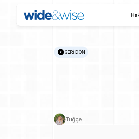
Hak
Hak
GERİ DÖN
Kariyer
Rö
Okcular
i
Sektör
İç
Tuğçe