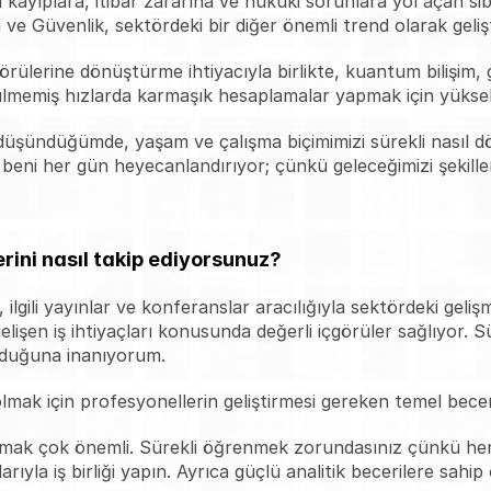
l kayıplara, itibar zararına ve hukuki sorunlara yol açan sibe
 Güvenlik, sektördeki bir diğer önemli trend olarak gelişt
görülerine dönüştürme ihtiyacıyla birlikte, kuantum bilişim, g
ülmemiş hızlarda karmaşık hesaplamalar yapmak için yüksele
 düşündüğümde, yaşam ve çalışma biçimimizi sürekli nasıl 
beni her gün heyecanlandırıyor; çünkü geleceğimizi şekillend
erini nasıl takip ediyorsunuz?
ilgili yayınlar ve konferanslar aracılığıyla sektördeki gelişm
elişen iş ihtiyaçları konusunda değerli içgörüler sağlıyor. 
lduğuna inanıyorum.
mak için profesyonellerin geliştirmesi gereken temel beceri 
ak çok önemli. Sürekli öğrenmek zorundasınız çünkü her şey
rıyla iş birliği yapın. Ayrıca güçlü analitik becerilere sahip