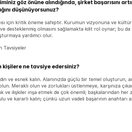
iminiz göz önüne alındığında, şirket başarısını art
dığını düşünüyorsunuz?
sı için kritik öneme sahiptir. Kurumun vizyonuna ve kültürüne
ve ve desteklenmiş olmasını sağlamakta kilit rol oynar; bu d
şturmaya yardımcı olur.
n Tavsiyeler
 kişilere ne tavsiye edersiniz?
 ve esnek kalın. Alanınızda güçlü bir temel oluşturun, ama
 olun. Meraklı olun ve zorlukları üstlenmeye, karşınıza çıka
 ve ilişkiler inşa etmek de çok önemli; başkalarından her z
ulu ve kararlı kalın; çünkü uzun vadeli başarının anahtarı a