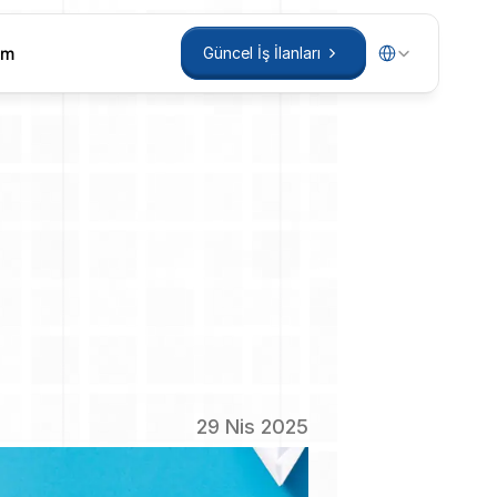
Select Language
im
Güncel İş İlanları
im
Güncel İş İlanları
rifoglu
luğu
ve
29 Nis 2025