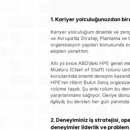
1. Kariyer yolculuğunuzdan bir
Kariyer yolculuğum dinamik ve zengi
ve Avrupa’da Strateji, Planlama ve O
organizasyon yapıları konusunda öne
ekipleri yönettim. 
Altı yıl önce ABD’deki HPE genel me
Müdürü (Chief of Staff) rolünü üstl
konularında önemli deneyim kazandım;
HPE’nin Hibrit Bulut Satış organiz
rolüme taşıdı. Şu anki rolüm bu den
yararlanmamı sağlıyor. Geriye dönü
ilgiliydi; bu dersleri her gün yanımd
2. Deneyiminiz iş stratejisi, op
deneyimler liderlik ve problem