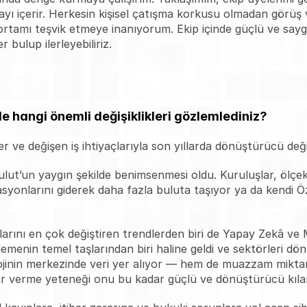
yı içerir. Herkesin kişisel çatışma korkusu olmadan görüş ve
ortamı teşvik etmeye inanıyorum. Ekip içinde güçlü ve saygılı 
 bulup ilerleyebiliriz.
e hangi önemli değişiklikleri gözlemlediniz?
er ve değişen iş ihtiyaçlarıyla son yıllarda dönüştürücü deği
ulut’un yaygın şekilde benimsenmesi oldu. Kuruluşlar, ölçekle
syonlarını giderek daha fazla buluta taşıyor ya da kendi Öz
rını en çok değiştiren trendlerden biri de Yapay Zekâ ve 
menin temel taşlarından biri haline geldi ve sektörleri dön
olojinin merkezinde veri yer alıyor — hem de muazzam miktar
ar verme yeteneği onu bu kadar güçlü ve dönüştürücü kılan