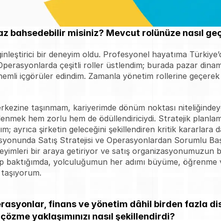
az bahsedebilir misiniz? Mevcut rolünüze nasıl geç
nleştirici bir deneyim oldu. Profesyonel hayatıma Türkiye’d
perasyonlarda çeşitli roller üstlendim; burada pazar dinami
mli içgörüler edindim. Zamanla yönetim rollerine geçerek a
rkezine taşınmam, kariyerimde dönüm noktası niteliğindeyd
enmek hem zorlu hem de ödüllendiriciydi. Stratejik planlam
 ayrıca şirketin geleceğini şekillendiren kritik kararlara d
asyonunda Satış Stratejisi ve Operasyonlardan Sorumlu Ba
eyimleri bir araya getiriyor ve satış organizasyonumuzun ba
p baktığımda, yolculuğumun her adımı büyüme, öğrenme ve
a taşıyorum.
erasyonlar, finans ve yönetim dâhil birden fazla disip
 çözme yaklaşımınızı nasıl şekillendirdi?