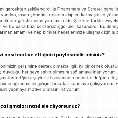
i gerçekten şekillendirdi. İş Finansmanı ve Strateji bana i
 yandan, insan yönetimi rollerim ekipleri karmaşık ve yüksek 
rilerimi geliştirmeme yardımcı oldu. Şirketin farklı seviyel
 ve bu bana bazı benzersiz içgörüler kazandırdı. Bu deneyi
rmanlamamı ve hep birlikte hedeflerimize ulaşmak için iş bir
izi nasıl motive ettiğinizi paylaşabilir misiniz?
irimizin gelişimine destek olmakla ilgili. İyi bir örnek oluş
iyaç duyduğu her şeye sahip olmasını sağlamaya inanıyorum.
aşmak istediğimiz şeylerle hizalamanın önemli olduğunu düş
ibime öğrenme ile gelişim fırsatları sunmaya çalışıyorum.
yisini yapmaya motive olmasını istiyorum.
e çatışmaları nasıl ele alıyorsunuz?
ında denge kurmaya çalışırım. Yaklaşımım, ekip üyelerimi ge