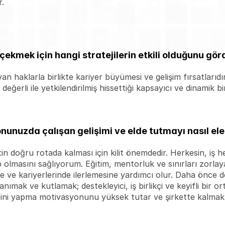
.
i çekmek için hangi stratejilerin etkili olduğunu gö
n haklarla birlikte kariyer büyümesi ve gelişim fırsatlarıdır. 
eğerli ile yetkilendirilmiş hissettiği kapsayıcı ve dinamik 
nunuzda çalışan gelişimi ve elde tutmayı nasıl el
tin doğru rotada kalması için kilit önemdedir. Herkesin, iş he
p olmasını sağlıyorum. Eğitim, mentorluk ve sınırları zorlay
ine ve kariyerlerinde ilerlemesine yardımcı olur. Daha önce de
anımak ve kutlamak; destekleyici, iş birlikçi ve keyifli bir
yisini yapma motivasyonunu yüksek tutar ve şirkette kalma