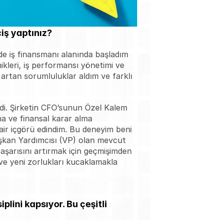
iş yaptınız?
e iş finansmanı alanında başladım 
kleri, iş performansı yönetimi ve 
rtan sorumluluklar aldım ve farklı 
i. Şirketin CFO’sunun Özel Kalem 
a ve finansal karar alma 
air içgörü edindim. Bu deneyim beni 
şkan Yardımcısı (VP) olan mevcut 
şarısını artırmak için geçmişimden 
 yeni zorlukları kucaklamakla 
lini kapsıyor. Bu çeşitli 