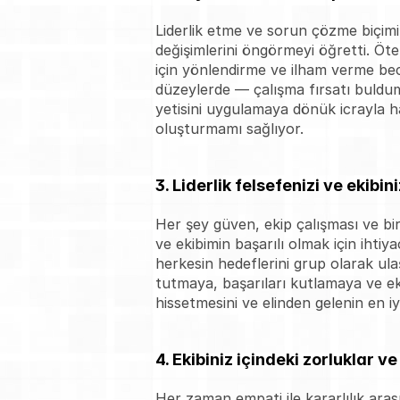
Liderlik etme ve sorun çözme biçimim
değişimlerini öngörmeyi öğretti. Öte
için yönlendirme ve ilham verme bece
düzeylerde — çalışma fırsatı buldum
yetisini uygulamaya dönük icrayla ha
oluşturmamı sağlıyor.
3. Liderlik felsefenizi ve ekibin
Her şey güven, ekip çalışması ve birb
ve ekibimin başarılı olmak için iht
herkesin hedeflerini grup olarak ul
tutmaya, başarıları kutlamaya ve ek
hissetmesini ve elinden gelenin en i
4. Ekibiniz içindeki zorluklar v
Her zaman empati ile kararlılık aras