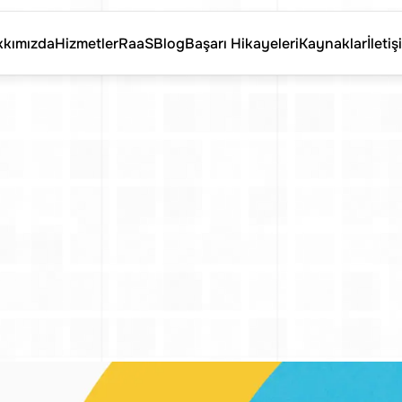
kımızda
Hizmetler
RaaS
Blog
Başarı Hikayeleri
Kaynaklar
İletiş
kımızda
Hizmetler
RaaS
Blog
Başarı Hikayeleri
Kaynaklar
İletiş
portajı:
Ekim
Se
le
Liderlik
Yolcu
görüleri