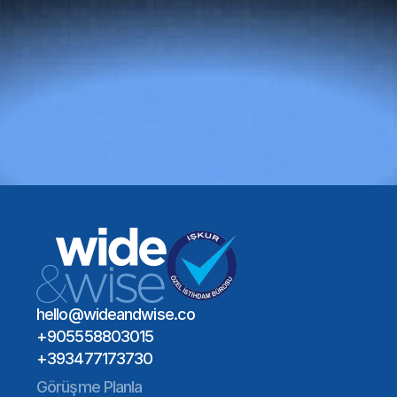
Doğru
yetenek
her
şeyi
değiştirir.
Bir Toplantı Planlayın
Global Yetenek Ağı
Sektör Uzmanlığı
Uzun Vadeli İşe Alım Etkisi
Bir Toplantı Planlayın
hello@wideandwise.co
+905558803015
+393477173730
Görüşme Planla