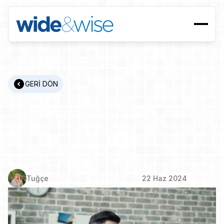
GERİ DÖN
Başarı
İçin
Temel
Beceriler:
En
Yeni
Olmazsa
Olmaz
Yetkinlikler
Tuğçe
22 Haz 2024