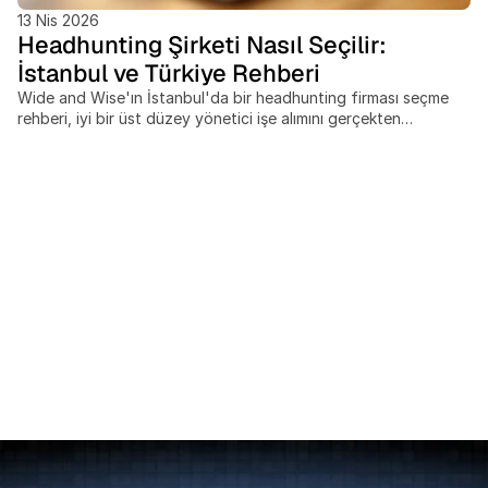
13 Nis 2026
Headhunting Şirketi Nasıl Seçilir:
İstanbul ve Türkiye Rehberi
Wide and Wise'ın İstanbul'da bir headhunting firması seçme
rehberi, iyi bir üst düzey yönetici işe alımını gerçekten
belirleyen kriterleri ele alır. Bu yazıda şunlar yer alır: bir
headhunter ile bir yönetici arama firması arasındaki fark, C-
level bir pozisyon için retained search'ün ne zaman
contingency'den daha iyi sonuç verdiği, yedi somut
değerlendirme kriteri, İtalya, MENA veya İskandinav ülkelerine
uzanan aramalarda sınır ötesi koridor erişiminin neden önemli
olduğu, bir sözleşme mektubu imzalamadan önce sorulması
gereken sorular ve yerleştirme sonrası oryantasyon desteğinin
neden sonradan akla gelen bir ayrıntı değil, değerlendirmenin
bir parçası olması gerektiği.