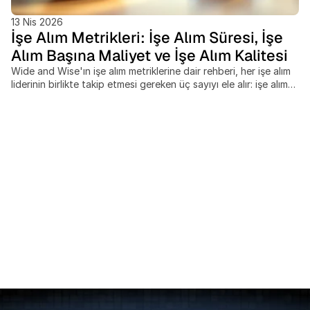
13 Nis 2026
İşe Alım Metrikleri: İşe Alım Süresi, İşe
Alım Başına Maliyet ve İşe Alım Kalitesi
Wide and Wise'ın işe alım metriklerine dair rehberi, her işe alım
liderinin birlikte takip etmesi gereken üç sayıyı ele alır: işe alım
süresi, işe alım başına maliyet ve işe alım kalitesi. Bu ölçütleri
ayrı ayrı ölçen ekipler, hız, harcama ve sonuç kalitesi arasındaki
dengeleri gözden kaçırır, sınır ötesi işe alımlar ise çoğu
kıyaslamanın tamamen göz ardı ettiği maliyet ve zaman
çizelgesi değişkenlerini beraberinde getirir. Bu yazı şunları
kapsar: SHRM standardı işe alım başına maliyet formülü,
sektöre ve kıdem seviyesine göre güncel kıyaslamalar, işe alım
kalitesini 30, 90 ve 365 günde ölçmek için 4 sütunlu bir model
ve pahalı analiz araçları olmadan veri odaklı bir işe alım
fonksiyonu kurmak için pratik bir skor kartı çerçevesi.