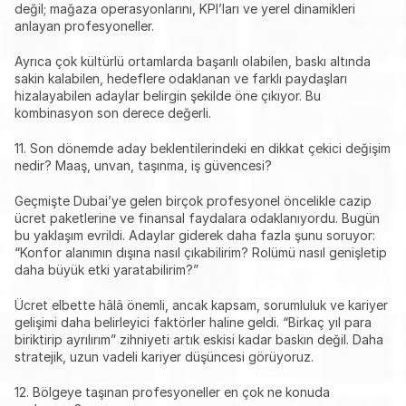
değil; mağaza operasyonlarını, KPI’ları ve yerel dinamikleri 
anlayan profesyoneller.
Ayrıca çok kültürlü ortamlarda başarılı olabilen, baskı altında 
sakin kalabilen, hedeflere odaklanan ve farklı paydaşları 
hizalayabilen adaylar belirgin şekilde öne çıkıyor. Bu 
kombinasyon son derece değerli.
11. Son dönemde aday beklentilerindeki en dikkat çekici değişim 
nedir? Maaş, unvan, taşınma, iş güvencesi?
Geçmişte Dubai’ye gelen birçok profesyonel öncelikle cazip 
ücret paketlerine ve finansal faydalara odaklanıyordu. Bugün 
bu yaklaşım evrildi. Adaylar giderek daha fazla şunu soruyor: 
“Konfor alanımın dışına nasıl çıkabilirim? Rolümü nasıl genişletip 
daha büyük etki yaratabilirim?”
Ücret elbette hâlâ önemli, ancak kapsam, sorumluluk ve kariyer 
gelişimi daha belirleyici faktörler haline geldi. “Birkaç yıl para 
biriktirip ayrılırım” zihniyeti artık eskisi kadar baskın değil. Daha 
stratejik, uzun vadeli kariyer düşüncesi görüyoruz.
12. Bölgeye taşınan profesyoneller en çok ne konuda 