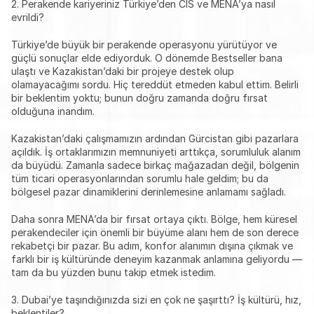
2. Perakende kariyeriniz Türkiye’den CIS ve MENA’ya nasıl 
evrildi?
Türkiye’de büyük bir perakende operasyonu yürütüyor ve 
güçlü sonuçlar elde ediyorduk. O dönemde Bestseller bana 
ulaştı ve Kazakistan’daki bir projeye destek olup 
olamayacağımı sordu. Hiç tereddüt etmeden kabul ettim. Belirli 
bir beklentim yoktu; bunun doğru zamanda doğru fırsat 
olduğuna inandım.
Kazakistan’daki çalışmamızın ardından Gürcistan gibi pazarlara 
açıldık. İş ortaklarımızın memnuniyeti arttıkça, sorumluluk alanım 
da büyüdü. Zamanla sadece birkaç mağazadan değil, bölgenin 
tüm ticari operasyonlarından sorumlu hale geldim; bu da 
bölgesel pazar dinamiklerini derinlemesine anlamamı sağladı.
Daha sonra MENA’da bir fırsat ortaya çıktı. Bölge, hem küresel 
perakendeciler için önemli bir büyüme alanı hem de son derece 
rekabetçi bir pazar. Bu adım, konfor alanımın dışına çıkmak ve 
farklı bir iş kültüründe deneyim kazanmak anlamına geliyordu — 
tam da bu yüzden bunu takip etmek istedim.
3. Dubai’ye taşındığınızda sizi en çok ne şaşırttı? İş kültürü, hız, 
beklentiler?