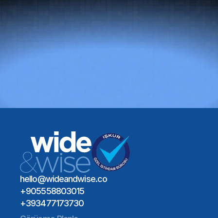
Doğru
yetenek
her
şeyi
değiştirir.
Bir Toplantı Planlayın
Global Yetenek Ağı
Sektör Uzmanlığı
Uzun Vadeli İşe Alım Etkisi
Bir Toplantı Planlayın
hello@wideandwise.co
+905558803015
+393477173730