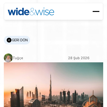
GERİ DÖN
Global
Voices
|
BAE
Tuğçe
28 Şub 2026