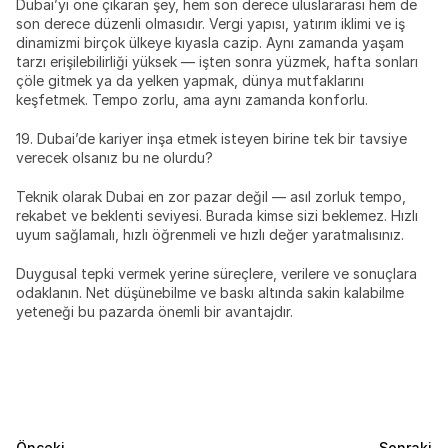
Dubai’yi öne çıkaran şey, hem son derece uluslararası hem de 
son derece düzenli olmasıdır. Vergi yapısı, yatırım iklimi ve iş 
dinamizmi birçok ülkeye kıyasla cazip. Aynı zamanda yaşam 
tarzı erişilebilirliği yüksek — işten sonra yüzmek, hafta sonları 
çöle gitmek ya da yelken yapmak, dünya mutfaklarını 
keşfetmek. Tempo zorlu, ama aynı zamanda konforlu.
19. Dubai’de kariyer inşa etmek isteyen birine tek bir tavsiye 
verecek olsanız bu ne olurdu?
Teknik olarak Dubai en zor pazar değil — asıl zorluk tempo, 
rekabet ve beklenti seviyesi. Burada kimse sizi beklemez. Hızlı 
uyum sağlamalı, hızlı öğrenmeli ve hızlı değer yaratmalısınız.
Duygusal tepki vermek yerine süreçlere, verilere ve sonuçlara 
odaklanın. Net düşünebilme ve baskı altında sakin kalabilme 
yeteneği bu pazarda önemli bir avantajdır.
Önceki
Sonraki