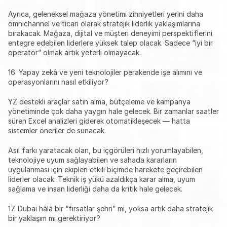
Ayrıca, geleneksel mağaza yönetimi zihniyetleri yerini daha 
omnichannel ve ticari olarak stratejik liderlik yaklaşımlarına 
bırakacak. Mağaza, dijital ve müşteri deneyimi perspektiflerini 
entegre edebilen liderlere yüksek talep olacak. Sadece “iyi bir 
operatör” olmak artık yeterli olmayacak.
16. Yapay zekâ ve yeni teknolojiler perakende işe alımını ve 
operasyonlarını nasıl etkiliyor?
YZ destekli araçlar satın alma, bütçeleme ve kampanya 
yönetiminde çok daha yaygın hale gelecek. Bir zamanlar saatler 
süren Excel analizleri giderek otomatikleşecek — hatta 
sistemler öneriler de sunacak.
Asıl farkı yaratacak olan, bu içgörüleri hızlı yorumlayabilen, 
teknolojiye uyum sağlayabilen ve sahada kararların 
uygulanması için ekipleri etkili biçimde harekete geçirebilen 
liderler olacak. Teknik iş yükü azaldıkça karar alma, uyum 
sağlama ve insan liderliği daha da kritik hale gelecek.
17. Dubai hâlâ bir “fırsatlar şehri” mi, yoksa artık daha stratejik 
bir yaklaşım mı gerektiriyor?