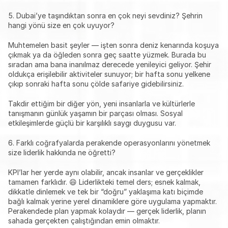
5. Dubai’ye taşındıktan sonra en çok neyi sevdiniz? Şehrin 
hangi yönü size en çok uyuyor?
Muhtemelen basit şeyler — işten sonra deniz kenarında koşuya 
çıkmak ya da öğleden sonra geç saatte yüzmek. Burada bu 
sıradan ama bana inanılmaz derecede yenileyici geliyor. Şehir 
oldukça erişilebilir aktiviteler sunuyor; bir hafta sonu yelkene 
çıkıp sonraki hafta sonu çölde safariye gidebilirsiniz.
Takdir ettiğim bir diğer yön, yeni insanlarla ve kültürlerle 
tanışmanın günlük yaşamın bir parçası olması. Sosyal 
etkileşimlerde güçlü bir karşılıklı saygı duygusu var.
6. Farklı coğrafyalarda perakende operasyonlarını yönetmek 
size liderlik hakkında ne öğretti?
KPI’lar her yerde aynı olabilir, ancak insanlar ve gerçeklikler 
tamamen farklıdır. 😄 Liderlikteki temel ders; esnek kalmak, 
dikkatle dinlemek ve tek bir “doğru” yaklaşıma katı biçimde 
bağlı kalmak yerine yerel dinamiklere göre uygulama yapmaktır. 
Perakendede plan yapmak kolaydır — gerçek liderlik, planın 
sahada gerçekten çalıştığından emin olmaktır.