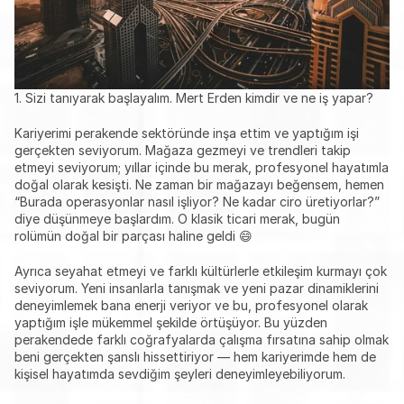
1. Sizi tanıyarak başlayalım. Mert Erden kimdir ve ne iş yapar?
Kariyerimi perakende sektöründe inşa ettim ve yaptığım işi 
gerçekten seviyorum. Mağaza gezmeyi ve trendleri takip 
etmeyi seviyorum; yıllar içinde bu merak, profesyonel hayatımla 
doğal olarak kesişti. Ne zaman bir mağazayı beğensem, hemen 
“Burada operasyonlar nasıl işliyor? Ne kadar ciro üretiyorlar?” 
diye düşünmeye başlardım. O klasik ticari merak, bugün 
rolümün doğal bir parçası haline geldi 😄
Ayrıca seyahat etmeyi ve farklı kültürlerle etkileşim kurmayı çok 
seviyorum. Yeni insanlarla tanışmak ve yeni pazar dinamiklerini 
deneyimlemek bana enerji veriyor ve bu, profesyonel olarak 
yaptığım işle mükemmel şekilde örtüşüyor. Bu yüzden 
perakendede farklı coğrafyalarda çalışma fırsatına sahip olmak 
beni gerçekten şanslı hissettiriyor — hem kariyerimde hem de 
kişisel hayatımda sevdiğim şeyleri deneyimleyebiliyorum.