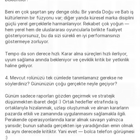
Beni en çok şaşırtan şey denge oldu. Bir yanda Doğu ve Batı iş 
kültürlerinin bir füzyonu var; diğer yanda küresel marka disiplini 
güçlü yerel gerçeklerle harmanlanıyor. Rekabet çok yoğun — 
hem yerel hem de uluslararası oyuncularla birlikte faaliyet 
gösteriyorsunuz, bu da sizi sürekli en iyi performansınızı 
göstermeye zorluyor.
Tempo da son derece hızlı. Karar alma süreçleri hızlı ilerliyor, 
uyum sağlama anında bekleniyor ve çeviklik kritik bir yetkinlik 
haline geliyor.
4. Mevcut rolünüzü tek cümlede tanımlamanız gerekse ne 
söylerdiniz? Gününüzün çoğu gerçekte neyle geçiyor?
Günüm sadece raporları gözden geçirmek ve stratejik 
düşünmekten ibaret değil :) Ortak hedefler etrafında iş 
ortaklarıyla hizalanmak, uzlaşı oluşturmak ve alınan kararların 
pazarda etkili ve zamanında uygulanmasını sağlamakla ilgili. 
Perakende operasyonlarında karar almak savaşın yalnızca 
yarısıdır; bunun sahada gerçekten işe yaradığından emin olmak 
da aynı derecede kritiktir. Yani evet — bolca telefon görüşmesi 
:)