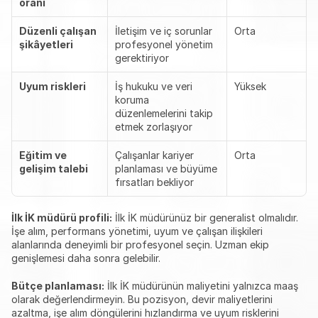
oranı
Düzenli çalışan 
İletişim ve iç sorunlar 
Orta
şikâyetleri
profesyonel yönetim 
gerektiriyor
Uyum riskleri
İş hukuku ve veri 
Yüksek
koruma 
düzenlemelerini takip 
etmek zorlaşıyor
Eğitim ve 
Çalışanlar kariyer 
Orta
gelişim talebi
planlaması ve büyüme 
fırsatları bekliyor
İlk İK müdürü profili:
 İlk İK müdürünüz bir generalist olmalıdır. 
İşe alım, performans yönetimi, uyum ve çalışan ilişkileri 
alanlarında deneyimli bir profesyonel seçin. Uzman ekip 
genişlemesi daha sonra gelebilir.
Bütçe planlaması:
 İlk İK müdürünün maliyetini yalnızca maaş 
olarak değerlendirmeyin. Bu pozisyon, devir maliyetlerini 
azaltma, işe alım döngülerini hızlandırma ve uyum risklerini 