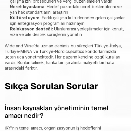
çalışma izni prosedürleri ve vergi düzenlemeleri vardır
Ücret kıyaslama:
 Hedef pazardaki ücret beklentilerini ve 
yan hak standartlarını araştırın
Kültürel uyum:
 Farklı çalışma kültürlerinden gelen çalışanlar 
için entegrasyon programları hazırlayın
Relokasyon desteği:
 Uluslararası yerleştirmeler için konut, 
vize ve aile destek süreçlerini yönetin
Wide and Wise’da uzman ekibimiz bu süreçleri Türkiye-İtalya, 
Türkiye-MENA ve Türkiye-Nordics/Baltics koridorlarımızda 
uçtan uca yönetmektedir. Her pazarın kendine özgü kuralları 
vardır. Bunları bilmek, harika bir işe alımla maliyetli bir hata 
arasındaki farktır.
Sıkça Sorulan Sorular
İnsan kaynakları yönetiminin temel 
amacı nedir?
İKY’nin temel amacı, organizasyonun iş hedeflerini 