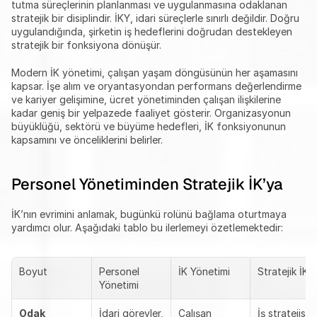
tutma süreçlerinin planlanması ve uygulanmasına odaklanan 
stratejik bir disiplindir. İKY, idari süreçlerle sınırlı değildir. Doğru 
uygulandığında, şirketin iş hedeflerini doğrudan destekleyen 
stratejik bir fonksiyona dönüşür.
Modern İK yönetimi, çalışan yaşam döngüsünün her aşamasını 
kapsar. İşe alım ve oryantasyondan performans değerlendirme 
ve kariyer gelişimine, ücret yönetiminden çalışan ilişkilerine 
kadar geniş bir yelpazede faaliyet gösterir. Organizasyonun 
büyüklüğü, sektörü ve büyüme hedefleri, İK fonksiyonunun 
kapsamını ve önceliklerini belirler.
Personel Yönetiminden Stratejik İK’ya
İK’nın evrimini anlamak, bugünkü rolünü bağlama oturtmaya 
yardımcı olur. Aşağıdaki tablo bu ilerlemeyi özetlemektedir:
Boyut
Personel 
İK Yönetimi
Stratejik İK
Yönetimi
Odak
İdari görevler, 
Çalışan 
İş stratejisiyl