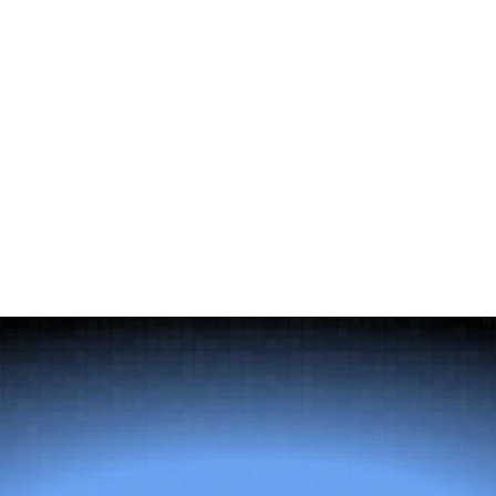
belirleyen kriterleri ele alır. Bu yazıda şunlar yer alır: bir
headhunter ile bir yönetici arama firması arasındaki fark, C-
level bir pozisyon için retained search'ün ne zaman
contingency'den daha iyi sonuç verdiği, yedi somut
değerlendirme kriteri, İtalya, MENA veya İskandinav ülkelerine
uzanan aramalarda sınır ötesi koridor erişiminin neden önemli
olduğu, bir sözleşme mektubu imzalamadan önce sorulması
gereken sorular ve yerleştirme sonrası oryantasyon desteğinin
neden sonradan akla gelen bir ayrıntı değil, değerlendirmenin
bir parçası olması gerektiği.
Doğru
yetenek
her
şeyi
değiştirir.