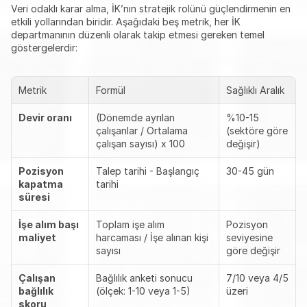
Veri odaklı karar alma, İK’nın stratejik rolünü güçlendirmenin en 
etkili yollarından biridir. Aşağıdaki beş metrik, her İK 
departmanının düzenli olarak takip etmesi gereken temel 
göstergelerdir:
Metrik
Formül
Sağlıklı Aralık
Devir oranı
(Dönemde ayrılan 
%10-15 
çalışanlar / Ortalama 
(sektöre göre 
çalışan sayısı) x 100
değişir)
Pozisyon 
Talep tarihi - Başlangıç 
30-45 gün
kapatma 
tarihi
süresi
İşe alım başı 
Toplam işe alım 
Pozisyon 
maliyet
harcaması / İşe alınan kişi 
seviyesine 
sayısı
göre değişir
Çalışan 
Bağlılık anketi sonucu 
7/10 veya 4/5 
bağlılık 
(ölçek: 1-10 veya 1-5)
üzeri
skoru