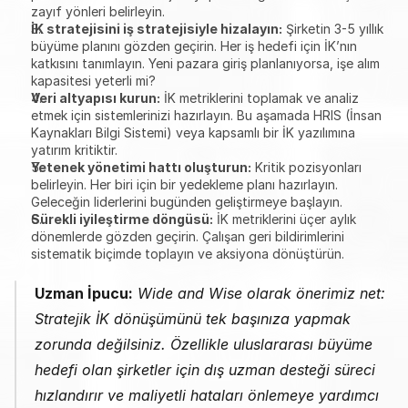
zayıf yönleri belirleyin.
İK stratejisini iş stratejisiyle hizalayın:
 Şirketin 3-5 yıllık 
büyüme planını gözden geçirin. Her iş hedefi için İK’nın 
katkısını tanımlayın. Yeni pazara giriş planlanıyorsa, işe alım 
kapasitesi yeterli mi?
Veri altyapısı kurun:
 İK metriklerini toplamak ve analiz 
etmek için sistemlerinizi hazırlayın. Bu aşamada HRIS (İnsan 
Kaynakları Bilgi Sistemi) veya kapsamlı bir İK yazılımına 
yatırım kritiktir.
Yetenek yönetimi hattı oluşturun:
 Kritik pozisyonları 
belirleyin. Her biri için bir yedekleme planı hazırlayın. 
Geleceğin liderlerini bugünden geliştirmeye başlayın.
Sürekli iyileştirme döngüsü:
 İK metriklerini üçer aylık 
dönemlerde gözden geçirin. Çalışan geri bildirimlerini 
sistematik biçimde toplayın ve aksiyona dönüştürün.
Uzman İpucu:
 Wide and Wise olarak önerimiz net: 
Stratejik İK dönüşümünü tek başınıza yapmak 
zorunda değilsiniz. Özellikle uluslararası büyüme 
hedefi olan şirketler için dış uzman desteği süreci 
hızlandırır ve maliyetli hataları önlemeye yardımcı 