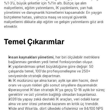
%1-3’ü, büyük şirketler için %1’in altı. Bütçe; işe alım 
maliyetlerini, eğitim yatırımlarını, İK yazılımlarını, yan hak 
yönetimini ve danışmanlık hizmetlerini kapsamalıdır. En yaygın 
bütçeleme hatası, yalnızca maaş ve sosyal güvenlik 
maliyetlerini dikkate alıp eğitim ve gelişim yatırımlarını göz ardı 
etmektir.
Temel Çıkarımlar
İnsan kaynakları yönetimi
, her biri ölçülebilir metriklere 
bağlanması gereken yedi temel fonksiyondan oluşur.
İK yapılandırması şirket büyüklüğüne göre değişir: 50 
çalışanda temel, 100’de profesyonelleşme ve 250+ 
seviyesinde stratejik departman.
İlk İK müdürünü işe alma kararı; aylık işe alım hacmi, devir 
oranı ve uyum riskleri gibi somut sinyallere dayanmalıdır.
Operasyonel İK’dan stratejik İK’ya geçiş 12-18 aylık bir süreç 
gerektirir ve üst yönetim bağlılığı olmadan başarılamaz.
2026’da yapay zekâ destekli İK araçları, veri odaklı karar 
alma ve sınır ötesi yetenek kazanımı en kritik üç trenddir.
Wide and Wise’da, dört ülkedeki ofislerimiz ve 94/100 NPS 