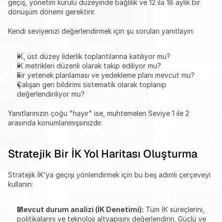
geçiş, yönetim kurulu düzeyinde bağlılık ve 12 ila 18 aylık bir 
dönüşüm dönemi gerektirir.
Kendi seviyenizi değerlendirmek için şu soruları yanıtlayın:
İK, üst düzey liderlik toplantılarına katılıyor mu?
İK metrikleri düzenli olarak takip ediliyor mu?
Bir yetenek planlaması ve yedekleme planı mevcut mu?
Çalışan geri bildirimi sistematik olarak toplanıp 
değerlendiriliyor mu?
Yanıtlarınızın çoğu "hayır" ise, muhtemelen Seviye 1 ile 2 
arasında konumlanmışsınızdır.
Stratejik Bir İK Yol Haritası Oluşturma
Stratejik İK’ya geçişi yönlendirmek için bu beş adımlı çerçeveyi 
kullanın:
Mevcut durum analizi (İK Denetimi):
 Tüm İK süreçlerini, 
politikalarını ve teknoloji altyapısını değerlendirin. Güçlü ve 