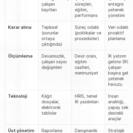
çalışan 
süreçleri, 
entegre 
kayıtları
eğitim, 
yetenek 
performans
yönetimi
Karar alma
Tepkisel 
Süreç odaklı 
Veri odaklı, 
(sorunlar 
(politikalar ve 
proaktif 
ortaya 
prosedürler)
planlama
çıktığında)
Ölçümleme
Devamsızlık, 
Devir oranı, 
İK yatırım 
çalışan sayısı 
eğitim 
getirisi (ROI),
değişimleri
saatleri, 
çalışan 
memnuniyet
başına gelir, 
yetenek 
havuzu
Teknoloji
Kâğıt 
HRIS, temel 
İnsan 
dosyalar, 
İK yazılımları
analitiği, 
elektronik 
yapay zekâ 
tablolar
destekli 
araçlar
Üst yönetim 
Raporlama
Danışmanlık
Stratejik 