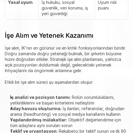
Yasal uyum
İş hukuku, sosyal 
Uyum risk 
güvenlik, veri koruma, iş 
puanı
yeri güvenliği
İşe Alım ve Yetenek Kazanımı
İşe alım, İK’nın en görünür ve en kritik fonksiyonlarından biridir. 
Doğru zamanda doğru yeteneği bulmak, bir şirketin büyüme 
hızını doğrudan etkiler. Stratejik işe alım planlaması, yalnızca 
açık pozisyonları doldurmak değil, gelecekteki yetenek 
ihtiyaçlarını da öngörmek anlamına gelir.
Etkili bir işe alım süreci şu aşamalardan oluşur:
İş analizi ve pozisyon tanımı:
 Rolün sorumluluklarını, 
yetkinliklerini ve başarı kriterlerini netleştirin
Aday havuzu oluşturma:
 İş ilanları, referanslar, doğrudan 
arama (headhunting) ve sosyal medya kanallarını kullanın
Yapılandırılmış mülakatlar:
 Objektif değerlendirme için 
tüm adaylara aynı soruları sorun
Teklif ve oryantasyon:
 Rekabetçi bir teklif sunun ve ilk 90 