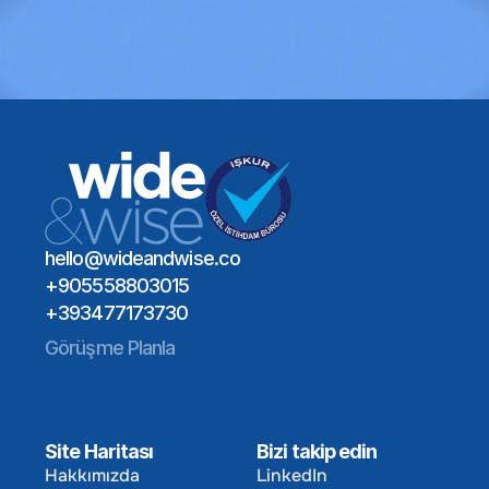
Bir Toplantı Planlayın
Global Yetenek Ağı
Sektör Uzmanlığı
Uzun Vadeli İşe Alım Etkisi
Bir Toplantı Planlayın
hello@wideandwise.co
+905558803015
+393477173730
Görüşme Planla
Site Haritası
Bizi takip edin
Hakkımızda
LinkedIn