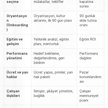
seçme
mülakatlar, teklifler
kapatma 
süresi
Oryantasyo
Oryantasyon, kültür 
90 günlük 
n 
aktarımı, ilk 90 gün planı
elde tutma 
(Onboarding
oranı
)
Eğitim ve 
Yetkinlik analizi, eğitim 
Eğitim ROI
gelişim
planı, mentorluk
Performans 
Hedef belirleme, 
Performans 
yönetimi
değerlendirme, geri 
dağılımı
bildirim
Ücret ve yan 
Ücret yapısı, primler, yan 
Pazar 
haklar
hak paketi
konumlandırm
ası
Çalışan 
İletişim, şikâyet yönetimi, 
Çalışan 
ilişkileri
bağlılık
memnuniyet 
puanı