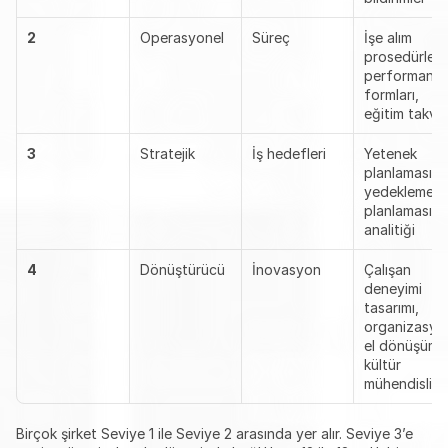
2
Operasyonel
Süreç
İşe alım 
prosedürleri, 
performans 
formları, 
eğitim takvim
3
Stratejik
İş hedefleri
Yetenek 
planlaması, 
yedekleme 
planlaması, İK
analitiği
4
Dönüştürücü
İnovasyon
Çalışan 
deneyimi 
tasarımı, 
organizasyo
el dönüşüm, 
kültür 
mühendisliği
Birçok şirket Seviye 1 ile Seviye 2 arasında yer alır. Seviye 3’e 