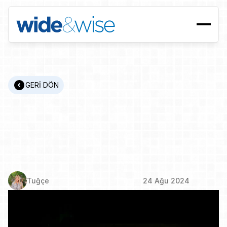
GERİ DÖN
Gelecek
şimdi.
Peki
onu
şekillendirecek
yeteneği
bulmaya
hazır
mıyız?
Tuğçe
24 Ağu 2024