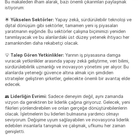
Bu makaleden ilham alarak, bazı önemli çıkarımları paylaşmak 
istiyorum:
🌟 
Yükselen Sektörler:
 Yapay zekâ, sürdürülebilir teknoloji ve 
dijital dönüşüm gibi sektörler, tamamen yeni iş piyasaları 
yaratmanın eşiğinde. Bu sektörler çalışma biçimimizi yeniden 
tanımlayacak ve bu alanlardaki üst düzey yetenek ihtiyacı her 
zamankinden daha rekabetçi olacak.
💡 
Talep Gören Yetkinlikler:
 Yarının iş piyasasına damga 
vuracak yetkinlikler arasında yapay zekâ geliştirme, veri bilimi, 
sürdürülebilirlik uzmanlığı ve inovasyon yönetimi yer alıyor. Bu 
alanlarda yeteneği güvence altına almak için şimdiden 
stratejiler geliştiren şirketler, gelecekte önemli bir avantaj elde 
edecek.
👥 
Liderliğin Evrimi:
 Sadece deneyim değil, aynı zamanda 
vizyon da gerektiren bir liderlik çağına giriyoruz. Gelecek, yeni 
fikirleri yönlendirebilen ve onları gerçeğe dönüştürebilenlerin 
olacak. İşletmelerin bu liderleri bulmasına yardımcı olmayı 
seviyorum. Değişime uyum sağlayabilen ve inovasyona liderlik 
edebilen insanlarla tanışmak ve çalışmak, ufkumu her zaman 
genişletti.