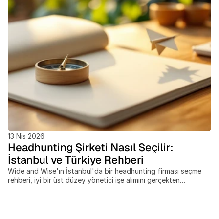
13 Nis 2026
Headhunting Şirketi Nasıl Seçilir:
İstanbul ve Türkiye Rehberi
Wide and Wise'ın İstanbul'da bir headhunting firması seçme
rehberi, iyi bir üst düzey yönetici işe alımını gerçekten
belirleyen kriterleri ele alır. Bu yazıda şunlar yer alır: bir
headhunter ile bir yönetici arama firması arasındaki fark, C-
level bir pozisyon için retained search'ün ne zaman
contingency'den daha iyi sonuç verdiği, yedi somut