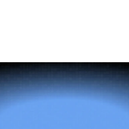
değerlendirme kriteri, İtalya, MENA veya İskandinav ülkelerine
uzanan aramalarda sınır ötesi koridor erişiminin neden önemli
olduğu, bir sözleşme mektubu imzalamadan önce sorulması
gereken sorular ve yerleştirme sonrası oryantasyon desteğinin
neden sonradan akla gelen bir ayrıntı değil, değerlendirmenin
bir parçası olması gerektiği.
Doğru
yetenek
her
şeyi
değiştirir.