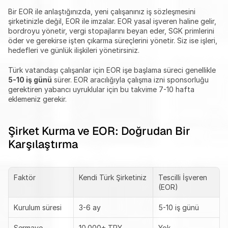
Bir EOR ile anlaştığınızda, yeni çalışanınız iş sözleşmesini 
şirketinizle değil, EOR ile imzalar. EOR yasal işveren haline gelir, 
bordroyu yönetir, vergi stopajlarını beyan eder, SGK primlerini 
öder ve gerekirse işten çıkarma süreçlerini yönetir. Siz ise işleri, 
hedefleri ve günlük ilişkileri yönetirsiniz.
Türk vatandaşı çalışanlar için EOR işe başlama süreci genellikle 
5-10 iş günü
 sürer. EOR aracılığıyla çalışma izni sponsorluğu 
gerektiren yabancı uyruklular için bu takvime 7-10 hafta 
eklemeniz gerekir.
Şirket Kurma ve EOR: Doğrudan Bir 
Karşılaştırma
Faktör
Kendi Türk Şirketiniz
Tescilli İşveren 
(EOR)
Kurulum süresi
3-6 ay
5-10 iş günü
Sermaye 
10.000+ TRY
Yok