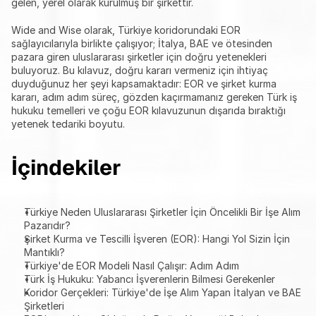
gelen, yerel olarak kurulmuş bir şirkettir.
Wide and Wise olarak, Türkiye koridorundaki EOR 
sağlayıcılarıyla birlikte çalışıyor; İtalya, BAE ve ötesinden 
pazara giren uluslararası şirketler için doğru yetenekleri 
buluyoruz. Bu kılavuz, doğru kararı vermeniz için ihtiyaç 
duyduğunuz her şeyi kapsamaktadır: EOR ve şirket kurma 
kararı, adım adım süreç, gözden kaçırmamanız gereken Türk iş 
hukuku temelleri ve çoğu EOR kılavuzunun dışarıda bıraktığı 
yetenek tedariki boyutu.
İçindekiler
Türkiye Neden Uluslararası Şirketler İçin Öncelikli Bir İşe Alım 
Pazarıdır?
Şirket Kurma ve Tescilli İşveren (EOR): Hangi Yol Sizin İçin 
Mantıklı?
Türkiye'de EOR Modeli Nasıl Çalışır: Adım Adım
Türk İş Hukuku: Yabancı İşverenlerin Bilmesi Gerekenler
Koridor Gerçekleri: Türkiye'de İşe Alım Yapan İtalyan ve BAE 
Şirketleri