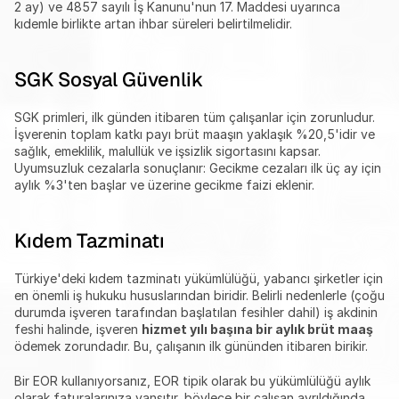
2 ay) ve 4857 sayılı İş Kanunu'nun 17. Maddesi uyarınca 
kıdemle birlikte artan ihbar süreleri belirtilmelidir.
SGK Sosyal Güvenlik
SGK primleri, ilk günden itibaren tüm çalışanlar için zorunludur. 
İşverenin toplam katkı payı brüt maaşın yaklaşık %20,5'idir ve 
sağlık, emeklilik, malullük ve işsizlik sigortasını kapsar. 
Uyumsuzluk cezalarla sonuçlanır: Gecikme cezaları ilk üç ay için 
aylık %3'ten başlar ve üzerine gecikme faizi eklenir.
Kıdem Tazminatı
Türkiye'deki kıdem tazminatı yükümlülüğü, yabancı şirketler için 
en önemli iş hukuku hususlarından biridir. Belirli nedenlerle (çoğu 
durumda işveren tarafından başlatılan fesihler dahil) iş akdinin 
feshi halinde, işveren 
hizmet yılı başına bir aylık brüt maaş
ödemek zorundadır. Bu, çalışanın ilk gününden itibaren birikir.
Bir EOR kullanıyorsanız, EOR tipik olarak bu yükümlülüğü aylık 
olarak faturalarınıza yansıtır, böylece bir çalışan ayrıldığında 