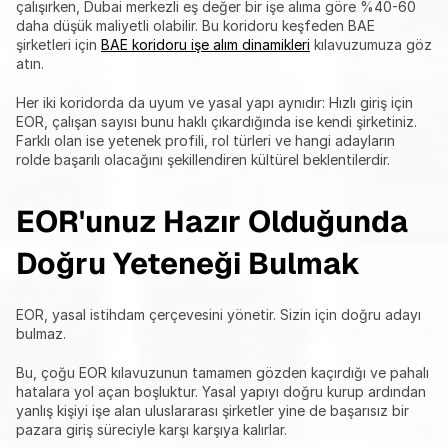
çalışırken, Dubai merkezli eş değer bir işe alıma göre %40-60 
daha düşük maliyetli olabilir. Bu koridoru keşfeden BAE 
şirketleri için 
BAE koridoru işe alım dinamikleri
 kılavuzumuza göz 
atın.
Her iki koridorda da uyum ve yasal yapı aynıdır: Hızlı giriş için 
EOR, çalışan sayısı bunu haklı çıkardığında ise kendi şirketiniz. 
Farklı olan ise yetenek profili, rol türleri ve hangi adayların 
rolde başarılı olacağını şekillendiren kültürel beklentilerdir.
EOR'unuz Hazır Olduğunda 
Doğru Yeteneği Bulmak
EOR, yasal istihdam çerçevesini yönetir. Sizin için doğru adayı 
bulmaz.
Bu, çoğu EOR kılavuzunun tamamen gözden kaçırdığı ve pahalı 
hatalara yol açan boşluktur. Yasal yapıyı doğru kurup ardından 
yanlış kişiyi işe alan uluslararası şirketler yine de başarısız bir 
pazara giriş süreciyle karşı karşıya kalırlar.