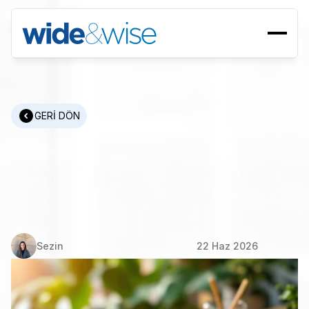
GERİ DÖN
Yabancı
Şirketler
Türkiye'de
Nasıl
İşe
Alım
Yapar:
Bir
İşveren
Hizmeti
(EOR)
Kılavuzu
Sezin
22 Haz 2026