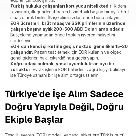
ekipler için EOR şarttır.
Türk iş hukuku çalışanları koruyucu niteliktedir:
 Kıdem 
tazminatı, ilk günden itibaren hizmet yılı başına bir aylık brüt 
maaş olarak birikir. İlk işe alımınızdan önce bunu anlayın.
EOR ücretleri, brüt maaş ve SGK primlerinin üzerinde 
çalışan başına aylık 200-500 ABD Doları arasındadır.
Bütçeleme yapmadan önce toplam işveren maliyetini 
modelleyin.
EOR'dan kendi şirketine geçiş noktası genellikle 15-20 
çalışandır:
 Pazarı test etmek için EOR kullanın ve ölçek 
genel giderleri haklı çıkardığında geçiş yapın.
Doğru adayı bulmak, yasal uyumluluktan ayrı bir 
zorluktur:
 Evrak işlerini EOR halleder. Doğru kişiyi bulmayı 
ise Türkiye uzmanı bir işe alım ortağı üstlenir.
Türkiye'de İşe Alım Sadece 
Doğru Yapıyla Değil, Doğru 
Ekiple Başlar
Tescilli İşveren (EOR) modeli, yabancı şirketlere Türk iş gücü 