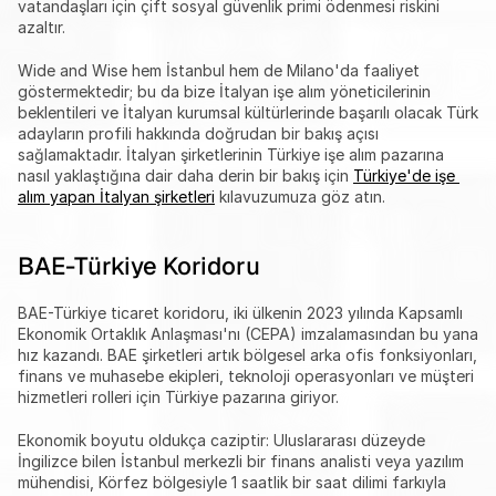
vatandaşları için çift sosyal güvenlik primi ödenmesi riskini 
azaltır.
Wide and Wise hem İstanbul hem de Milano'da faaliyet 
göstermektedir; bu da bize İtalyan işe alım yöneticilerinin 
beklentileri ve İtalyan kurumsal kültürlerinde başarılı olacak Türk 
adayların profili hakkında doğrudan bir bakış açısı 
sağlamaktadır. İtalyan şirketlerinin Türkiye işe alım pazarına 
nasıl yaklaştığına dair daha derin bir bakış için 
Türkiye'de işe 
alım yapan İtalyan şirketleri
 kılavuzumuza göz atın.
BAE-Türkiye Koridoru
BAE-Türkiye ticaret koridoru, iki ülkenin 2023 yılında Kapsamlı 
Ekonomik Ortaklık Anlaşması'nı (CEPA) imzalamasından bu yana 
hız kazandı. BAE şirketleri artık bölgesel arka ofis fonksiyonları, 
finans ve muhasebe ekipleri, teknoloji operasyonları ve müşteri 
hizmetleri rolleri için Türkiye pazarına giriyor.
Ekonomik boyutu oldukça caziptir: Uluslararası düzeyde 
İngilizce bilen İstanbul merkezli bir finans analisti veya yazılım 
mühendisi, Körfez bölgesiyle 1 saatlik bir saat dilimi farkıyla 