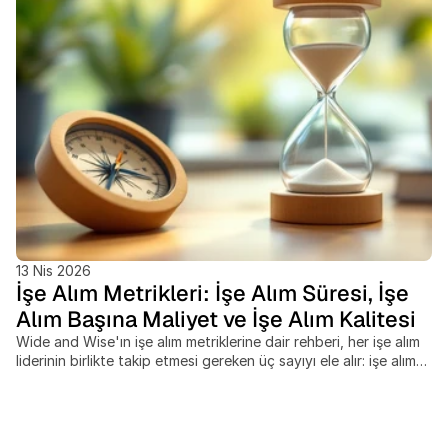
13 Nis 2026
İşe Alım Metrikleri: İşe Alım Süresi, İşe
Alım Başına Maliyet ve İşe Alım Kalitesi
Wide and Wise'ın işe alım metriklerine dair rehberi, her işe alım
liderinin birlikte takip etmesi gereken üç sayıyı ele alır: işe alım
süresi, işe alım başına maliyet ve işe alım kalitesi. Bu ölçütleri
ayrı ayrı ölçen ekipler, hız, harcama ve sonuç kalitesi arasındaki
dengeleri gözden kaçırır, sınır ötesi işe alımlar ise çoğu
kıyaslamanın tamamen göz ardı ettiği maliyet ve zaman