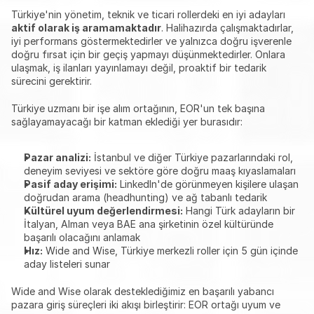
Türkiye'nin yönetim, teknik ve ticari rollerdeki en iyi adayları 
aktif olarak iş aramamaktadır
. Halihazırda çalışmaktadırlar, 
iyi performans göstermektedirler ve yalnızca doğru işverenle 
doğru fırsat için bir geçiş yapmayı düşünmektedirler. Onlara 
ulaşmak, iş ilanları yayınlamayı değil, proaktif bir tedarik 
sürecini gerektirir.
Türkiye uzmanı bir işe alım ortağının, EOR'un tek başına 
sağlayamayacağı bir katman eklediği yer burasıdır:
Pazar analizi:
 İstanbul ve diğer Türkiye pazarlarındaki rol, 
deneyim seviyesi ve sektöre göre doğru maaş kıyaslamaları
Pasif aday erişimi:
 LinkedIn'de görünmeyen kişilere ulaşan 
doğrudan arama (headhunting) ve ağ tabanlı tedarik
Kültürel uyum değerlendirmesi:
 Hangi Türk adayların bir 
İtalyan, Alman veya BAE ana şirketinin özel kültüründe 
başarılı olacağını anlamak
Hız:
 Wide and Wise, Türkiye merkezli roller için 5 gün içinde 
aday listeleri sunar
Wide and Wise olarak desteklediğimiz en başarılı yabancı 
pazara giriş süreçleri iki akışı birleştirir: EOR ortağı uyum ve 