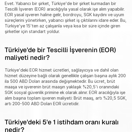
Evet. Yabancı bir şirket, Türkiye'de bir şirket kurmadan bir 
Tescilli İşveren (EOR) aracılığıyla yasal olarak işe alım yapabilir. 
EOR yasal işveren haline gelir, bordroyu, SGK kaydını ve uyum 
süreçlerini yönetirken, yabancı şirket iş çıktılarını idare eder. Bu, 
Türkiye'ye 15'ten az çalışanla veya kısa bir süre içinde giren 
şirketler için standart yoldur.
Türkiye'de bir Tescilli İşverenin (EOR) 
maliyeti nedir?
Türkiye'deki EOR hizmet ücretleri, sağlayıcıya ve dahil olan 
hizmet düzeyine bağlı olarak genellikle çalışan başına aylık 200 
ila 500 ABD Doları arasında değişmektedir. Bu ücret, brüt 
maaşa ve işverenin brüt maaşın yaklaşık %20,5'i oranındaki 
SGK sosyal güvenlik primine ek olarak alınır. EOR aracılığıyla işe 
alım başına toplam işveren maliyeti: Brüt maaş, artı %20,5 SGK, 
artı 200-500 ABD Doları EOR ücretidir.
Türkiye'deki 5'e 1 istihdam oranı kuralı 
nedir?