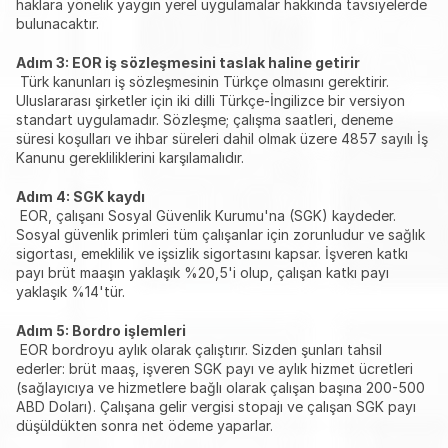
haklara yönelik yaygın yerel uygulamalar hakkında tavsiyelerde 
bulunacaktır.
Adım 3: EOR iş sözleşmesini taslak haline getirir
 Türk kanunları iş sözleşmesinin Türkçe olmasını gerektirir. 
Uluslararası şirketler için iki dilli Türkçe-İngilizce bir versiyon 
standart uygulamadır. Sözleşme; çalışma saatleri, deneme 
süresi koşulları ve ihbar süreleri dahil olmak üzere 4857 sayılı İş 
Kanunu gerekliliklerini karşılamalıdır.
Adım 4: SGK kaydı
 EOR, çalışanı Sosyal Güvenlik Kurumu'na (SGK) kaydeder. 
Sosyal güvenlik primleri tüm çalışanlar için zorunludur ve sağlık 
sigortası, emeklilik ve işsizlik sigortasını kapsar. İşveren katkı 
payı brüt maaşın yaklaşık %20,5'i olup, çalışan katkı payı 
yaklaşık %14'tür.
Adım 5: Bordro işlemleri
 EOR bordroyu aylık olarak çalıştırır. Sizden şunları tahsil 
ederler: brüt maaş, işveren SGK payı ve aylık hizmet ücretleri 
(sağlayıcıya ve hizmetlere bağlı olarak çalışan başına 200-500 
ABD Doları). Çalışana gelir vergisi stopajı ve çalışan SGK payı 
düşüldükten sonra net ödeme yaparlar.