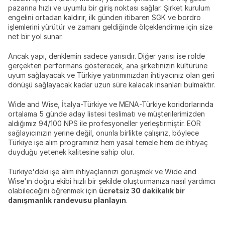
pazarına hızlı ve uyumlu bir giriş noktası sağlar. Şirket kurulum 
engelini ortadan kaldırır, ilk günden itibaren SGK ve bordro 
işlemlerini yürütür ve zamanı geldiğinde ölçeklendirme için size 
net bir yol sunar.
Ancak yapı, denklemin sadece yarısıdır. Diğer yarısı ise rolde 
gerçekten performans gösterecek, ana şirketinizin kültürüne 
uyum sağlayacak ve Türkiye yatırımınızdan ihtiyacınız olan geri 
dönüşü sağlayacak kadar uzun süre kalacak insanları bulmaktır.
Wide and Wise, İtalya-Türkiye ve MENA-Türkiye koridorlarında 
ortalama 5 günde aday listesi teslimatı ve müşterilerimizden 
aldığımız 94/100 NPS ile profesyoneller yerleştirmiştir. EOR 
sağlayıcınızın yerine değil, onunla birlikte çalışırız, böylece 
Türkiye işe alım programınız hem yasal temele hem de ihtiyaç 
duyduğu yetenek kalitesine sahip olur.
Türkiye'deki işe alım ihtiyaçlarınızı görüşmek ve Wide and 
Wise'ın doğru ekibi hızlı bir şekilde oluşturmanıza nasıl yardımcı 
olabileceğini öğrenmek için 
ücretsiz 30 dakikalık bir 
danışmanlık randevusu planlayın
.