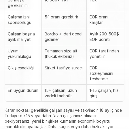
gereksinimi
Çalışma izni 
5:1 oranı gerektirir
EOR oranı 
sponsorluğu
karşılar
Çalışan başına 
Bordro + idari genel 
Aylık 200-500$ 
aylık maliyet
giderler
EOR ücreti
Uyum 
Tamamen size ait 
EOR tarafından 
yükümlülüğü
(hukuk ekibiniz)
yönetilir
Çıkış esnekliği
Şirket tasfiye süreci
EOR 
sözleşmesini 
feshetme
En uygun durum
15+ çalışan, uzun 
1-15 çalışan, hızlı 
vadeli taahhüt
giriş
Karar noktası genellikle çalışan sayısı ve takvimdir. 18 ay içinde 
Türkiye'de 15 veya daha fazla çalışanınız olmasını 
bekliyorsanız, yerel bir şirket kurmanın ekonomik boyutu 
mantıklı olmaya başlar. Daha küçük veya daha hızlı aksiyon 