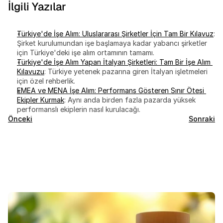
İlgili Yazılar
Türkiye'de İşe Alım: Uluslararası Şirketler İçin Tam Bir Kılavuz
: 
Şirket kurulumundan işe başlamaya kadar yabancı şirketler 
için Türkiye'deki işe alım ortamının tamamı.
Türkiye'de İşe Alım Yapan İtalyan Şirketleri: Tam Bir İşe Alım 
Kılavuzu
: Türkiye yetenek pazarına giren İtalyan işletmeleri 
için özel rehberlik.
EMEA ve MENA İşe Alım: Performans Gösteren Sınır Ötesi 
Ekipler Kurmak
: Aynı anda birden fazla pazarda yüksek 
performanslı ekiplerin nasıl kurulacağı.
Önceki
Sonraki
Öne
Çıkan
Bloglar