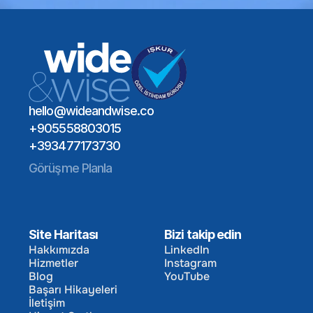
Bir Toplantı Planlayın
Global Yetenek Ağı
Sektör Uzmanlığı
Uzun Vadeli İşe Alım Etkisi
Bir Toplantı Planlayın
hello@wideandwise.co
+905558803015
+393477173730
Görüşme Planla
Site Haritası
Bizi takip edin
Hakkımızda
LinkedIn
Hizmetler
Instagram
Hakkımızda
LinkedIn
Blog
YouTube
Hizmetler
Instagram
Başarı Hikayeleri
Blog
YouTube
İletişim
Başarı Hikayeleri