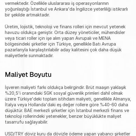
vermektedir. Özellikle uluslararası iş operasyonlarının 
yoğunlaştığı İstanbul ve Ankara'da İngilizce yeterliliği istikrarlı 
bir şekilde artmaktadır.
Üretim, lojistik, teknoloji ve finans rolleri için mevcut yetenek 
havuzu oldukça geniştir. Orta düzey yöneticiler, mühendisler 
veya ticari roller için işe alım yapan Avrupalı ve MENA 
bölgesindeki şirketler için Türkiye, genellikle Batı Avrupa 
pazarlarıyla karşılaştırılabilir aday kalitesini çok daha düşük 
maliyetlerle sunmaktadır.
Maliyet Boyutu
İşveren maliyeti farkı oldukça belirgindir. Brüt maaşın yaklaşık 
%20,5'i oranındaki SGK sosyal güvenlik primleri dahil olmak 
üzere Türkiye'deki toplam istihdam maliyeti, genellikle Almanya, 
İtalya veya Hollanda'daki eş değer rollere göre %40-60 daha 
düşüktür. BAE merkezli şirketler için İstanbul merkezli finans ve 
teknoloji rollerindeki yetenekler, benzer büyüklükte maliyet 
tasarrufu sağlayabilir.
USD/TRY döviz kuru da dövizle ödeme yapan yabancı şirketler 