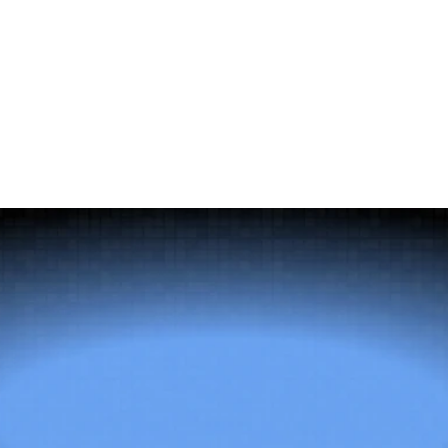
çizelgesi değişkenlerini beraberinde getirir. Bu yazı şunları
kapsar: SHRM standardı işe alım başına maliyet formülü,
sektöre ve kıdem seviyesine göre güncel kıyaslamalar, işe alım
kalitesini 30, 90 ve 365 günde ölçmek için 4 sütunlu bir model
ve pahalı analiz araçları olmadan veri odaklı bir işe alım
fonksiyonu kurmak için pratik bir skor kartı çerçevesi.
Doğru
yetenek
her
şeyi
değiştirir.