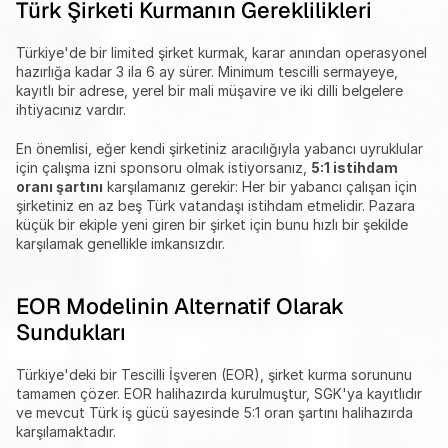
Türk Şirketi Kurmanın Gereklilikleri
Türkiye'de bir limited şirket kurmak, karar anından operasyonel 
hazırlığa kadar 3 ila 6 ay sürer. Minimum tescilli sermayeye, 
kayıtlı bir adrese, yerel bir mali müşavire ve iki dilli belgelere 
ihtiyacınız vardır.
En önemlisi, eğer kendi şirketiniz aracılığıyla yabancı uyruklular 
için çalışma izni sponsoru olmak istiyorsanız, 
5:1 istihdam 
oranı şartını
 karşılamanız gerekir: Her bir yabancı çalışan için 
şirketiniz en az beş Türk vatandaşı istihdam etmelidir. Pazara 
küçük bir ekiple yeni giren bir şirket için bunu hızlı bir şekilde 
karşılamak genellikle imkansızdır.
EOR Modelinin Alternatif Olarak 
Sundukları
Türkiye'deki bir Tescilli İşveren (EOR), şirket kurma sorununu 
tamamen çözer. EOR halihazırda kurulmuştur, SGK'ya kayıtlıdır 
ve mevcut Türk iş gücü sayesinde 5:1 oran şartını halihazırda 
karşılamaktadır.