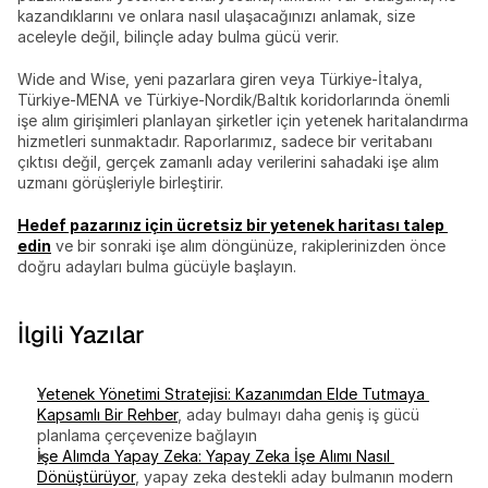
kazandıklarını ve onlara nasıl ulaşacağınızı anlamak, size 
aceleyle değil, bilinçle aday bulma gücü verir.
Wide and Wise, yeni pazarlara giren veya Türkiye-İtalya, 
Türkiye-MENA ve Türkiye-Nordik/Baltık koridorlarında önemli 
işe alım girişimleri planlayan şirketler için yetenek haritalandırma 
hizmetleri sunmaktadır. Raporlarımız, sadece bir veritabanı 
çıktısı değil, gerçek zamanlı aday verilerini sahadaki işe alım 
uzmanı görüşleriyle birleştirir.
Hedef pazarınız için ücretsiz bir yetenek haritası talep 
edin
 ve bir sonraki işe alım döngünüze, rakiplerinizden önce 
doğru adayları bulma gücüyle başlayın.
İlgili Yazılar
Yetenek Yönetimi Stratejisi: Kazanımdan Elde Tutmaya 
Kapsamlı Bir Rehber
, aday bulmayı daha geniş iş gücü 
planlama çerçevenize bağlayın
İşe Alımda Yapay Zeka: Yapay Zeka İşe Alımı Nasıl 
Dönüştürüyor
, yapay zeka destekli aday bulmanın modern 