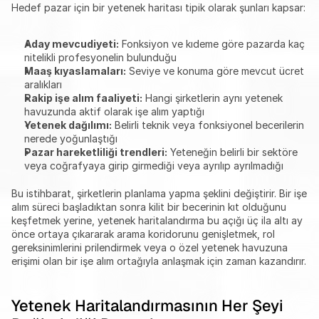
Hedef pazar için bir yetenek haritası tipik olarak şunları kapsar:
Aday mevcudiyeti:
 Fonksiyon ve kıdeme göre pazarda kaç 
nitelikli profesyonelin bulunduğu
Maaş kıyaslamaları:
 Seviye ve konuma göre mevcut ücret 
aralıkları
Rakip işe alım faaliyeti:
 Hangi şirketlerin aynı yetenek 
havuzunda aktif olarak işe alım yaptığı
Yetenek dağılımı:
 Belirli teknik veya fonksiyonel becerilerin 
nerede yoğunlaştığı
Pazar hareketliliği trendleri:
 Yeteneğin belirli bir sektöre 
veya coğrafyaya girip girmediği veya ayrılıp ayrılmadığı
Bu istihbarat, şirketlerin planlama yapma şeklini değiştirir. Bir işe 
alım süreci başladıktan sonra kilit bir becerinin kıt olduğunu 
keşfetmek yerine, yetenek haritalandırma bu açığı üç ila altı ay 
önce ortaya çıkararak arama koridorunu genişletmek, rol 
gereksinimlerini prilendirmek veya o özel yetenek havuzuna 
erişimi olan bir işe alım ortağıyla anlaşmak için zaman kazandırır.
Yetenek Haritalandırmasının Her Şeyi 