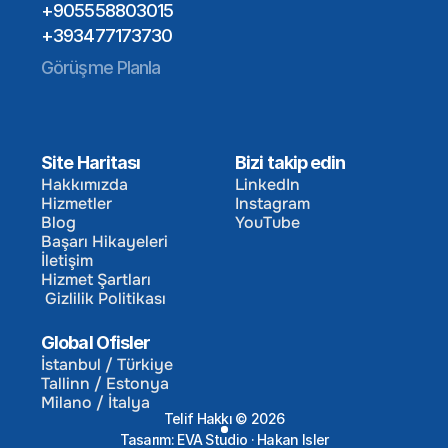
+905558803015
+393477173730
Görüşme Planla
Site Haritası
Bizi takip edin
Hakkımızda
LinkedIn
Hizmetler
Instagram
Hakkımızda
LinkedIn
Blog
YouTube
Hizmetler
Instagram
Başarı Hikayeleri
Blog
YouTube
İletişim
Başarı Hikayeleri
Hizmet Şartları
İletişim
 Gizlilik Politikası
Hizmet Şartları
 Gizlilik Politikası
Global Ofisler
İstanbul / Türkiye
Tallinn / Estonya
İstanbul / Türkiye
Milano / İtalya
Tallinn / Estonya
Telif Hakkı © 2026
Milano / İtalya
Tasarım: EVA Studio · Hakan Isler