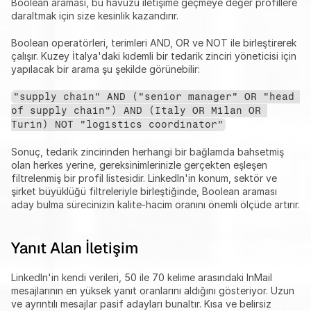
Boolean araması, bu havuzu iletişime geçmeye değer profillere 
daraltmak için size kesinlik kazandırır.
Boolean operatörleri, terimleri AND, OR ve NOT ile birleştirerek 
çalışır. Kuzey İtalya'daki kıdemli bir tedarik zinciri yöneticisi için 
yapılacak bir arama şu şekilde görünebilir:
"supply chain" AND ("senior manager" OR "head 
of supply chain") AND (Italy OR Milan OR 
Turin) NOT "logistics coordinator"
Sonuç, tedarik zincirinden herhangi bir bağlamda bahsetmiş 
olan herkes yerine, gereksinimlerinizle gerçekten eşleşen 
filtrelenmiş bir profil listesidir. LinkedIn'in konum, sektör ve 
şirket büyüklüğü filtreleriyle birleştiğinde, Boolean araması 
aday bulma sürecinizin kalite-hacim oranını önemli ölçüde artırır.
Yanıt Alan İletişim
LinkedIn'in kendi verileri, 50 ile 70 kelime arasındaki InMail 
mesajlarının en yüksek yanıt oranlarını aldığını gösteriyor. Uzun 
ve ayrıntılı mesajlar pasif adayları bunaltır. Kısa ve belirsiz 