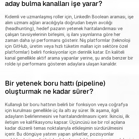
aday bulma kanalları işe yarar?
Kıdemli ve uzmanlaşmış roller için, LinkedIn Boolean araması, işe 
alım uzmanı ağları aracılığıyla doğrudan beyin avcılığı 
(headhunting), hedef pazarın yetenek haritalandırması ve 
çalışan tavsiyelerinin birleşimi, iş ilanı yayınlarına göre her 
zaman daha iyi performans gösterir. Niş platformlar (teknoloji 
için GitHub, üretim veya hızlı tüketim malları için sektöre özel 
platformlar) belirli fonksiyonlar için derinlik katar. En kaliteli 
kanal genellikle aktif arama yapanlar yerine, şu anda benzer bir 
rolde iyi performans gösteren adaylara ulaşan kanaldır.
Bir yetenek boru hattı (pipeline) 
oluşturmak ne kadar sürer?
Kullanışlı bir boru hattının belirli bir fonksiyon veya coğrafya 
için kurulması genellikle üç ila altı ay sürer. İlk aşama, ilgili 
adayların belirlenmesini ve haritalandırılmasını içerir. İkincisi, ilk 
iletişim ve kalifikasyonu kapsar. Üçüncüsü ise bir rol açılana 
kadar düzenli temas noktalarıyla etkileşimin sürdürülmesini 
içerir. Bu döngüye yatırım yapan şirketler, pozisyonlar 