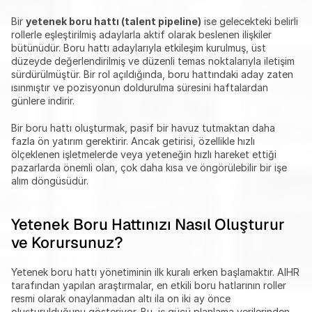
Bir 
yetenek boru hattı (talent pipeline)
 ise gelecekteki belirli 
rollerle eşleştirilmiş adaylarla aktif olarak beslenen ilişkiler 
bütünüdür. Boru hattı adaylarıyla etkileşim kurulmuş, üst 
düzeyde değerlendirilmiş ve düzenli temas noktalarıyla iletişim 
sürdürülmüştür. Bir rol açıldığında, boru hattındaki aday zaten 
ısınmıştır ve pozisyonun doldurulma süresini haftalardan 
günlere indirir.
Bir boru hattı oluşturmak, pasif bir havuz tutmaktan daha 
fazla ön yatırım gerektirir. Ancak getirisi, özellikle hızlı 
ölçeklenen işletmelerde veya yeteneğin hızlı hareket ettiği 
pazarlarda önemli olan, çok daha kısa ve öngörülebilir bir işe 
alım döngüsüdür.
Yetenek Boru Hattınızı Nasıl Oluşturur 
ve Korursunuz?
Yetenek boru hattı yönetiminin ilk kuralı erken başlamaktır. AIHR 
tarafından yapılan araştırmalar, en etkili boru hatlarının roller 
resmi olarak onaylanmadan altı ila on iki ay önce 
oluşturulduğunu gösteriyor. Bu, iş gücü planlama verilerinden 