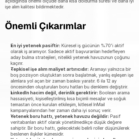
açıldığında önemli ölçüde daha kısa doldurma süresi ve daha iyi 
işe alım kalitesi bildirmektedir.
Önemli Çıkarımlar
En iyi yetenek pasiftir:
 Küresel iş gücünün %70'i aktif 
olarak iş aramıyor. Sadece aktif başvuranları hedefleyen 
aday bulma stratejileri, nitelikli yetenek havuzunun çoğunu 
kaçırır.
Tepkisel işe alım maliyet artırıcıdır:
 Aramayı yalnızca bir 
boş pozisyon oluştuktan sonra başlatmak, yanlış eşleşen işe 
alımlara yol açan bir zaman baskısı yaratır. 6 ila 12 ay 
öncesinden oluşturulan boru hatları bu denklemi değiştirir.
LinkedIn hacim değil, derinlik gerektirir:
 Boolean arama 
hassasiyeti, kişiselleştirilmiş kısa biçimli mesajlar ve soğuk 
temastan önce kurulan etkileşim, kitlesel InMail 
kampanyalarından her zaman daha iyi sonuç verir.
Yetenek boru hattı, yetenek havuzu değildir:
 Pasif 
veritabanları aktif olarak yönetilmedikçe düşük değere 
sahiptir. Bir boru hattı, gelecekteki belirli roller düşünülerek 
beslenen ilişkiler kümesidir.