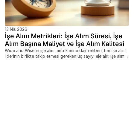
13 Nis 2026
İşe Alım Metrikleri: İşe Alım Süresi, İşe
Alım Başına Maliyet ve İşe Alım Kalitesi
Wide and Wise'ın işe alım metriklerine dair rehberi, her işe alım
liderinin birlikte takip etmesi gereken üç sayıyı ele alır: işe alım
süresi, işe alım başına maliyet ve işe alım kalitesi. Bu ölçütleri
ayrı ayrı ölçen ekipler, hız, harcama ve sonuç kalitesi arasındaki
dengeleri gözden kaçırır, sınır ötesi işe alımlar ise çoğu
kıyaslamanın tamamen göz ardı ettiği maliyet ve zaman
çizelgesi değişkenlerini beraberinde getirir. Bu yazı şunları
kapsar: SHRM standardı işe alım başına maliyet formülü,
sektöre ve kıdem seviyesine göre güncel kıyaslamalar, işe alım
kalitesini 30, 90 ve 365 günde ölçmek için 4 sütunlu bir model
ve pahalı analiz araçları olmadan veri odaklı bir işe alım
fonksiyonu kurmak için pratik bir skor kartı çerçevesi.