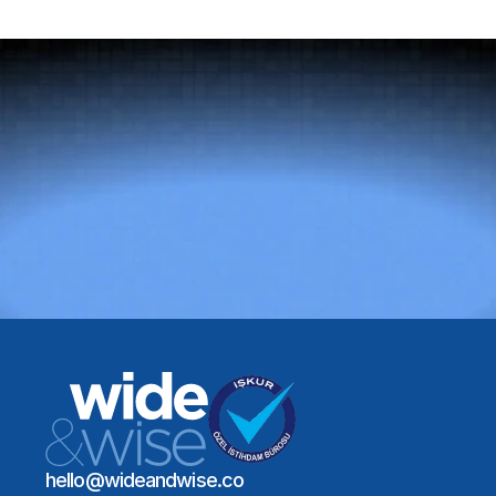
Doğru
yetenek
her
şeyi
değiştirir.
Bir Toplantı Planlayın
Global Yetenek Ağı
Sektör Uzmanlığı
Uzun Vadeli İşe Alım Etkisi
Bir Toplantı Planlayın
hello@wideandwise.co