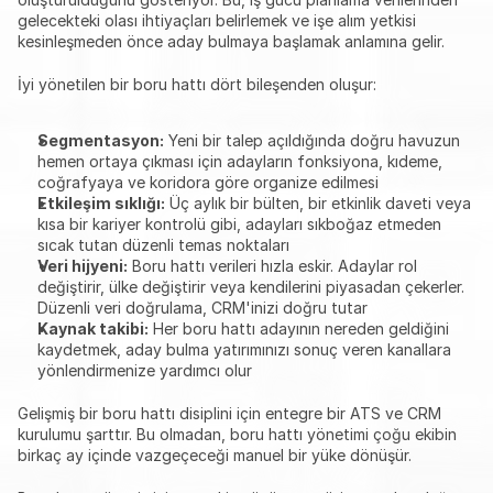
gelecekteki olası ihtiyaçları belirlemek ve işe alım yetkisi 
kesinleşmeden önce aday bulmaya başlamak anlamına gelir.
İyi yönetilen bir boru hattı dört bileşenden oluşur:
Segmentasyon:
 Yeni bir talep açıldığında doğru havuzun 
hemen ortaya çıkması için adayların fonksiyona, kıdeme, 
coğrafyaya ve koridora göre organize edilmesi
Etkileşim sıklığı:
 Üç aylık bir bülten, bir etkinlik daveti veya 
kısa bir kariyer kontrolü gibi, adayları sıkboğaz etmeden 
sıcak tutan düzenli temas noktaları
Veri hijyeni:
 Boru hattı verileri hızla eskir. Adaylar rol 
değiştirir, ülke değiştirir veya kendilerini piyasadan çekerler. 
Düzenli veri doğrulama, CRM'inizi doğru tutar
Kaynak takibi:
 Her boru hattı adayının nereden geldiğini 
kaydetmek, aday bulma yatırımınızı sonuç veren kanallara 
yönlendirmenize yardımcı olur
Gelişmiş bir boru hattı disiplini için entegre bir ATS ve CRM 
kurulumu şarttır. Bu olmadan, boru hattı yönetimi çoğu ekibin 
birkaç ay içinde vazgeçeceği manuel bir yüke dönüşür.