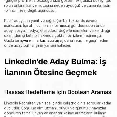
(gerçek profillerini okuduğunuzu göstermek), alaka düzeyi (bu 
rolün onların kariyer rotasına neden uyduğu) ve zamanlamadır 
(birinci mesaj değil, üçüncüsü).
Pasif adayların yanıt verdiği diğer bir faktör de işveren 
markasıdır. İşe alım uzmanınız bir mesaj göndermeden önce 
aday, sosyal medya, Glassdoor değerlendirmeleri ve kendi ağı 
üzerinden şirketiniz hakkında çoktan bir izlenim edinmiştir. 
Güçlü bir 
işveren markası stratejisi
, daha iletişime geçilmeden 
önce aday bulma işinin yarısını halleder.
LinkedIn'de Aday Bulma: İş 
İlanının Ötesine Geçmek
Hassas Hedefleme için Boolean Araması
LinkedIn Recruiter, yalnızca içinde çalıştırdığınız sorgular kadar 
güçlüdür. Çoğu işe alım uzmanı, büyük ve gürültülü havuzlar 
döndüren temel unvan ve anahtar kelime aramalarını kullanır. 