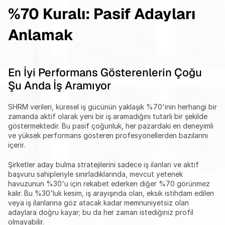
%70 Kuralı: Pasif Adayları 
Anlamak
En İyi Performans Gösterenlerin Çoğu 
Şu Anda İş Aramıyor
SHRM verileri, küresel iş gücünün yaklaşık %70'inin herhangi bir 
zamanda aktif olarak yeni bir iş aramadığını tutarlı bir şekilde 
göstermektedir. Bu pasif çoğunluk, her pazardaki en deneyimli 
ve yüksek performans gösteren profesyonellerden bazılarını 
içerir.
Şirketler aday bulma stratejilerini sadece iş ilanları ve aktif 
başvuru sahipleriyle sınırladıklarında, mevcut yetenek 
havuzunun %30'u için rekabet ederken diğer %70 görünmez 
kalır. Bu %30'luk kesim, iş arayışında olan, eksik istihdam edilen 
veya iş ilanlarına göz atacak kadar memnuniyetsiz olan 
adaylara doğru kayar; bu da her zaman istediğiniz profil 
olmayabilir.