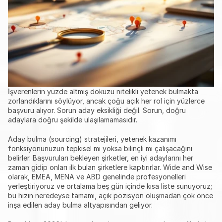
İşverenlerin yüzde altmış dokuzu nitelikli yetenek bulmakta 
zorlandıklarını söylüyor, ancak çoğu açık her rol için yüzlerce 
başvuru alıyor. Sorun aday eksikliği değil. Sorun, doğru 
adaylara doğru şekilde ulaşılamamasıdır.
Aday bulma (sourcing) stratejileri, yetenek kazanımı 
fonksiyonunuzun tepkisel mi yoksa bilinçli mi çalışacağını 
belirler. Başvuruları bekleyen şirketler, en iyi adaylarını her 
zaman gidip onları ilk bulan şirketlere kaptırırlar. Wide and Wise 
olarak, EMEA, MENA ve ABD genelinde profesyonelleri 
yerleştiriyoruz ve ortalama beş gün içinde kısa liste sunuyoruz; 
bu hızın neredeyse tamamı, açık pozisyon oluşmadan çok önce 
inşa edilen aday bulma altyapısından geliyor.