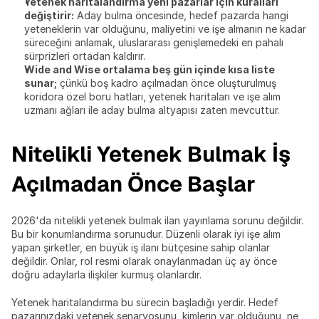
Yetenek haritalandırma yeni pazarlar için kuralları 
değiştirir:
 Aday bulma öncesinde, hedef pazarda hangi 
yeteneklerin var olduğunu, maliyetini ve işe almanın ne kadar 
süreceğini anlamak, uluslararası genişlemedeki en pahalı 
sürprizleri ortadan kaldırır.
Wide and Wise ortalama beş gün içinde kısa liste 
sunar;
 çünkü boş kadro açılmadan önce oluşturulmuş 
koridora özel boru hatları, yetenek haritaları ve işe alım 
uzmanı ağları ile aday bulma altyapısı zaten mevcuttur.
Nitelikli Yetenek Bulmak İş 
Açılmadan Önce Başlar
2026'da nitelikli yetenek bulmak ilan yayınlama sorunu değildir. 
Bu bir konumlandırma sorunudur. Düzenli olarak iyi işe alım 
yapan şirketler, en büyük iş ilanı bütçesine sahip olanlar 
değildir. Onlar, rol resmi olarak onaylanmadan üç ay önce 
doğru adaylarla ilişkiler kurmuş olanlardır.
Yetenek haritalandırma bu sürecin başladığı yerdir. Hedef 
pazarınızdaki yetenek senaryosunu, kimlerin var olduğunu, ne 