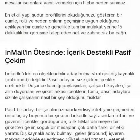
mesajlar ise onlara yanıt vermeleri için hiçbir neden sunmaz.
En etkili yapı şudur: profillerini okuduğunuzu gösteren bir 
cümle, rolü ve neden onların geçmişine uygun olduğunu 
açıklayan bir cümle ve genellikle tam bir mülakat yerine 15 
dakikalık bir görüşme talep eden net ve zahmetsiz bir çağrı.
InMail'in Ötesinde: İçerik Destekli Pasif 
Çekim
LinkedIn'deki en ölçeklenebilir aday bulma stratejisi dış kaynaklı 
(outbound) değildir. Pasif adayları size çeken içerikler 
üretmektir. Düşünce liderliği paylaşımları, çalışan hikayeleri, işe 
alım duyuruları ve şirket arkası içeriklerin tümü, pasif adaylara 
sizinle çalışmanın nasıl bir şey olduğunu fısıldar.
Pasif bir aday, bir işe alım uzmanı kendisiyle iletişime geçmeden 
önce üç ay boyunca bir şirketin LinkedIn sayfasından tutarlı ve 
güvenilir içerikler gördüğünde, o ilk InMail bilinmeyen bir 
şirketten gelen soğuk bir mesajdan çok daha farklı bir etki 
yaratır. Dış kaynaklı aday bulmayı, gelen (inbound) işveren 
markası içeriğiyle eşleştirmek, yüksek performanslı yetenek 