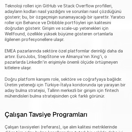
Teknoloji rolleri için GitHub ve Stack Overflow profilleri, 
adayların kodları nasıl yazdığını ve sorunları nasıl çözdüğünü 
gösterir; bu, bir özgeçmişin sunamayacağı bir işarettir. Yaratıcı 
roller için Behance ve Dribbble portföyleri işin kalitesini 
doğrudan gösterir. Girişim ve scale-up yetenekleri için 
Wellfound, özellikle yüksek büyüme gösteren ortamlarla 
ilgilenen profesyonellere ulaşır.
EMEA pazarlarında sektöre özel platformlar derinliği daha da 
artırır. EuroJobs, StepStone ve Almanya'nın Xing'i, o 
pazarlarda LinkedIn'in erişimiyle önemli ölçüde örtüşmeyen 
kitlelere ulaşır.
Doğru platform karışımı role, sektöre ve coğrafyaya bağlıdır. 
Üretim yeteneği için Türkiye-İtalya koridorunda işe yarayan bir 
aday bulma stratejisi, Tallinn merkezli bir girişim için fintech 
mühendisleri bulma stratejisinden çok farklı görünür.
Çalışan Tavsiye Programları
Çalışan tavsiyeleri (referans), işe alım kalitesi metriklerinde 