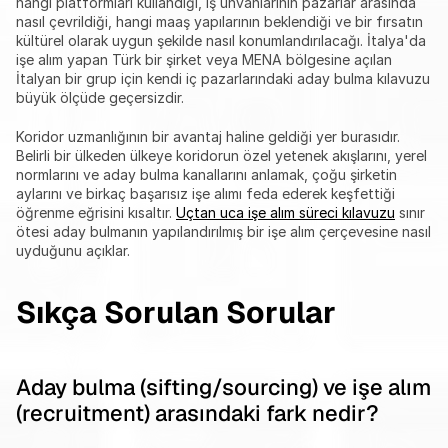
hangi platformları kullandığı, iş unvanlarının pazarlar arasında 
nasıl çevrildiği, hangi maaş yapılarının beklendiği ve bir fırsatın 
kültürel olarak uygun şekilde nasıl konumlandırılacağı. İtalya'da 
işe alım yapan Türk bir şirket veya MENA bölgesine açılan 
İtalyan bir grup için kendi iç pazarlarındaki aday bulma kılavuzu 
büyük ölçüde geçersizdir.
Koridor uzmanlığının bir avantaj haline geldiği yer burasıdır. 
Belirli bir ülkeden ülkeye koridorun özel yetenek akışlarını, yerel 
normlarını ve aday bulma kanallarını anlamak, çoğu şirketin 
aylarını ve birkaç başarısız işe alımı feda ederek keşfettiği 
öğrenme eğrisini kısaltır. 
Uçtan uca işe alım süreci kılavuzu
 sınır 
ötesi aday bulmanın yapılandırılmış bir işe alım çerçevesine nasıl 
uyduğunu açıklar.
Sıkça Sorulan Sorular
Aday bulma (sifting/sourcing) ve işe alım 
(recruitment) arasındaki fark nedir?