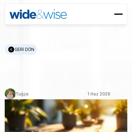
GERİ DÖN
Nitelikli
Yetenekler
Nasıl
Bulunur:
Aday
Bulma
Stratejileri
Tuğçe
1 Haz 2026