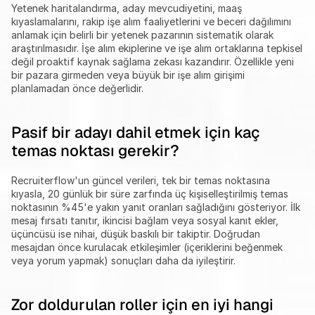
Yetenek haritalandırma, aday mevcudiyetini, maaş 
kıyaslamalarını, rakip işe alım faaliyetlerini ve beceri dağılımını 
anlamak için belirli bir yetenek pazarının sistematik olarak 
araştırılmasıdır. İşe alım ekiplerine ve işe alım ortaklarına tepkisel 
değil proaktif kaynak sağlama zekası kazandırır. Özellikle yeni 
bir pazara girmeden veya büyük bir işe alım girişimi 
planlamadan önce değerlidir.
Pasif bir adayı dahil etmek için kaç 
temas noktası gerekir?
Recruiterflow'un güncel verileri, tek bir temas noktasına 
kıyasla, 20 günlük bir süre zarfında üç kişiselleştirilmiş temas 
noktasının %45'e yakın yanıt oranları sağladığını gösteriyor. İlk 
mesaj fırsatı tanıtır, ikincisi bağlam veya sosyal kanıt ekler, 
üçüncüsü ise nihai, düşük baskılı bir takiptir. Doğrudan 
mesajdan önce kurulacak etkileşimler (içeriklerini beğenmek 
veya yorum yapmak) sonuçları daha da iyileştirir.
Zor doldurulan roller için en iyi hangi 