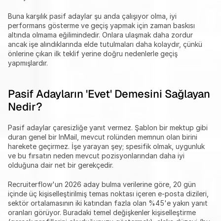
Buna karşılık pasif adaylar şu anda çalışıyor olma, iyi 
performans gösterme ve geçiş yapmak için zaman baskısı 
altında olmama eğilimindedir. Onlara ulaşmak daha zordur 
ancak işe alındıklarında elde tutulmaları daha kolaydır, çünkü 
önlerine çıkan ilk teklif yerine doğru nedenlerle geçiş 
yapmışlardır.
Pasif Adayların 'Evet' Demesini Sağlayan 
Nedir?
Pasif adaylar çaresizliğe yanıt vermez. Şablon bir mektup gibi 
duran genel bir InMail, mevcut rolünden memnun olan birini 
harekete geçirmez. İşe yarayan şey; spesifik olmak, uygunluk 
ve bu fırsatın neden mevcut pozisyonlarından daha iyi 
olduğuna dair net bir gerekçedir.
Recruiterflow'un 2026 aday bulma verilerine göre, 20 gün 
içinde üç kişiselleştirilmiş temas noktası içeren e-posta dizileri, 
sektör ortalamasının iki katından fazla olan %45'e yakın yanıt 
oranları görüyor. Buradaki temel değişkenler kişiselleştirme 