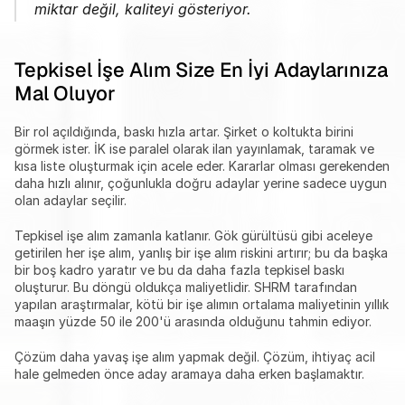
miktar değil, kaliteyi gösteriyor.
Tepkisel İşe Alım Size En İyi Adaylarınıza 
Mal Oluyor
Bir rol açıldığında, baskı hızla artar. Şirket o koltukta birini 
görmek ister. İK ise paralel olarak ilan yayınlamak, taramak ve 
kısa liste oluşturmak için acele eder. Kararlar olması gerekenden 
daha hızlı alınır, çoğunlukla doğru adaylar yerine sadece uygun 
olan adaylar seçilir.
Tepkisel işe alım zamanla katlanır. Gök gürültüsü gibi aceleye 
getirilen her işe alım, yanlış bir işe alım riskini artırır; bu da başka 
bir boş kadro yaratır ve bu da daha fazla tepkisel baskı 
oluşturur. Bu döngü oldukça maliyetlidir. SHRM tarafından 
yapılan araştırmalar, kötü bir işe alımın ortalama maliyetinin yıllık 
maaşın yüzde 50 ile 200'ü arasında olduğunu tahmin ediyor.
Çözüm daha yavaş işe alım yapmak değil. Çözüm, ihtiyaç acil 
hale gelmeden önce aday aramaya daha erken başlamaktır.