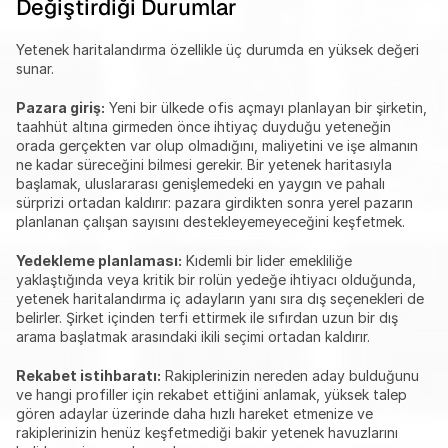
Değiştirdiği Durumlar
Yetenek haritalandırma özellikle üç durumda en yüksek değeri 
sunar.
Pazara giriş:
 Yeni bir ülkede ofis açmayı planlayan bir şirketin, 
taahhüt altına girmeden önce ihtiyaç duyduğu yeteneğin 
orada gerçekten var olup olmadığını, maliyetini ve işe almanın 
ne kadar süreceğini bilmesi gerekir. Bir yetenek haritasıyla 
başlamak, uluslararası genişlemedeki en yaygın ve pahalı 
sürprizi ortadan kaldırır: pazara girdikten sonra yerel pazarın 
planlanan çalışan sayısını destekleyemeyeceğini keşfetmek.
Yedekleme planlaması:
 Kıdemli bir lider emekliliğe 
yaklaştığında veya kritik bir rolün yedeğe ihtiyacı olduğunda, 
yetenek haritalandırma iç adayların yanı sıra dış seçenekleri de 
belirler. Şirket içinden terfi ettirmek ile sıfırdan uzun bir dış 
arama başlatmak arasındaki ikili seçimi ortadan kaldırır.
Rekabet istihbaratı:
 Rakiplerinizin nereden aday bulduğunu 
ve hangi profiller için rekabet ettiğini anlamak, yüksek talep 
gören adaylar üzerinde daha hızlı hareket etmenize ve 
rakiplerinizin henüz keşfetmediği bakir yetenek havuzlarını 