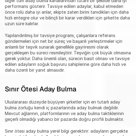
diğer tüm aday bulma kanallarından tutarlı bir şekilde daha iyi 
performans gösterir. Tavsiye edilen adaylar, kabul etmeden 
önce rolü daha iyi anlar, ekipte zaten birini tanıdıkları için daha 
hızlı entegre olur ve bilinçli bir karar verdikleri için şirkette daha 
uzun süre kalırlar.
Yapılandırılmış bir tavsiye programı, çalışanlara referans 
göndermeleri için net bir süreç ve başarılı yerleştirmeler için 
anlamlı bir teşvik sunarak genellikle gayriresmi olarak 
gerçekleşen bu süreci resmileştirir. Teşviğin çok büyük olmasına 
gerek yoktur. Daha önemli olan, sürecin basit olması ve tavsiye 
edilen adayların soğuk başvuru sahiplerine göre daha hızlı ve 
daha özenli bir yanıt almasıdır.
Sınır Ötesi Aday Bulma
Uluslararası düzeyde büyüyen şirketler için en tutarlı aday 
bulma zorluğu kendi iç pazarlarında aday bulmak değildir. 
Mevcut ağlarının, platformlarının ve aday bulma taktiklerinin 
geçerli olmadığı yabancı bir pazarda doğru profili bulmaktır.
Sınır ötesi aday bulma yerel bilgi gerektirir: adayların gerçekte 