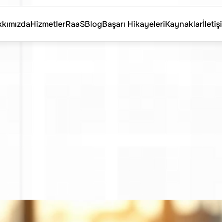
kımızda
Hizmetler
RaaS
Blog
Başarı Hikayeleri
Kaynaklar
İletiş
kımızda
Hizmetler
RaaS
Blog
Başarı Hikayeleri
Kaynaklar
İletiş
ktöründe
İşe
Al
ühendis
Bulma
ı
ve
Çözümleri