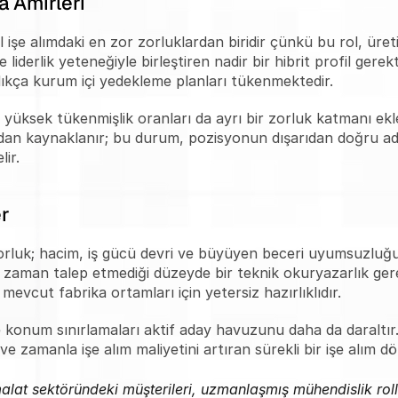
a Amirleri
işe alımdaki en zor zorluklardan biridir çünkü bu rol, üretim 
liderlik yeteneğiyle birleştiren nadir bir hibrit profil gere
andıkça kurum içi yedekleme planları tükenmektedir.
üksek tükenmişlik oranları da ayrı bir zorluk katmanı ekler.
ıdan kaynaklanır; bu durum, pozisyonun dışarıdan doğru aday
ir.
r
rluk; hacim, iş gücü devri ve büyüyen beceri uyumsuzluğud
r zaman talep etmediği düzeyde bir teknik okuryazarlık gerekt
evcut fabrika ortamları için yetersiz hazırlıklıdır.
 ve konum sınırlamaları aktif aday havuzunu daha da daraltır
 ve zamanla işe alım maliyetini artıran sürekli bir işe alım d
lat sektöründeki müşterileri, uzmanlaşmış mühendislik rolle