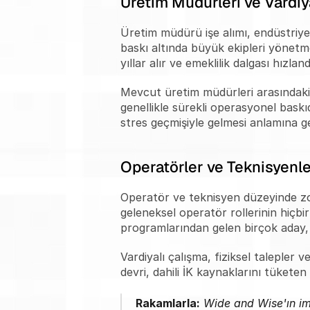
Üretim Müdürleri ve Vardiy
Üretim müdürü işe alımı, endüstriyel 
baskı altında büyük ekipleri yönetme 
yıllar alır ve emeklilik dalgası hızl
Mevcut üretim müdürleri arasındaki y
genellikle sürekli operasyonel bask
stres geçmişiyle gelmesi anlamına gel
Operatörler ve Teknisyenle
Operatör ve teknisyen düzeyinde zo
geleneksel operatör rollerinin hiçbi
programlarından gelen birçok aday, m
Vardiyalı çalışma, fiziksel talepler
devri, dahili İK kaynaklarını tüketen
Rakamlarla:
 Wide and Wise'ın ima