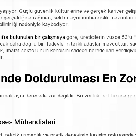
yaşıyor. Güçlü güvenlik kültürlerine ve gerçek kariyer geli
n gerçekliğine rağmen, sektör aynı mühendislik mezunları içi
ilinirliği nedeniyle kaybediyor.
fta bulunulan bir çalışmaya
 göre, üreticilerin yüzde 53'ü "ni
ncak daha doğru bir ifadeyle, nitelikli adaylar mevcuttur, s
, imalat sektörünün kendisini sadece nerede ilan verdiğiyle d
r.
nde Doldurulması En Zor
mak aynı derecede zor değildir. Bu zorluk, rol türüne göre 
oses Mühendisleri
ri, teknik uzmanlık ve pratik deneyimin kesişim noktasında 