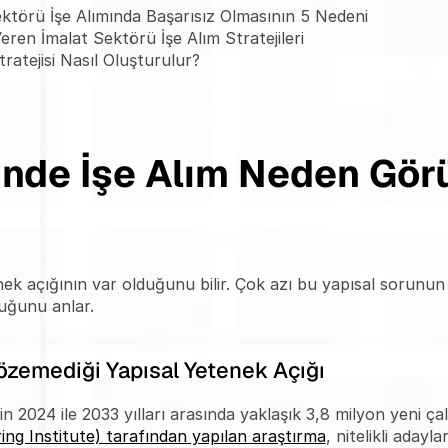
ektörü İşe Alımında Başarısız Olmasının 5 Nedeni
ren İmalat Sektörü İşe Alım Stratejileri
ratejisi Nasıl Oluşturulur?
ünde İşe Alım Neden Gör
nek açığının var olduğunu bilir. Çok azı bu yapısal sorunun
uğunu anlar.
özemediği Yapısal Yetenek Açığı
n 2024 ile 2033 yılları arasında yaklaşık 3,8 milyon yeni çal
ng Institute) tarafından yapılan araştırma
, nitelikli adayla