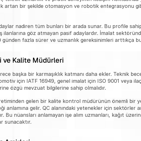
erek artan bir şekilde otomasyon ve robotik entegrasyonu gibi
adaylar nadiren tüm bunları bir arada sunar. Bu profile sah
ş ilanlarına göz atmayan pasif adaylardır. İmalat sektöründe
günden fazla sürer ve uzmanlık gereksinimleri arttıkça b
 ve Kalite Müdürleri
ürece başka bir karmaşıklık katmanı daha ekler. Teknik beceri
motiv için IATF 16949, genel imalat için ISO 9001 veya ilaç s
rine özgü mevzuat bilgilerine sahip olmalıdır.
etiminden gelen bir kalite kontrol müdürünün önemli bir y
i anlamına gelir. QC alanındaki yetenekler için sektörler ara
rlıdır. Bu nüansları anlamayan işe alım uzmanları, kağıt üze
 sunacaktır.