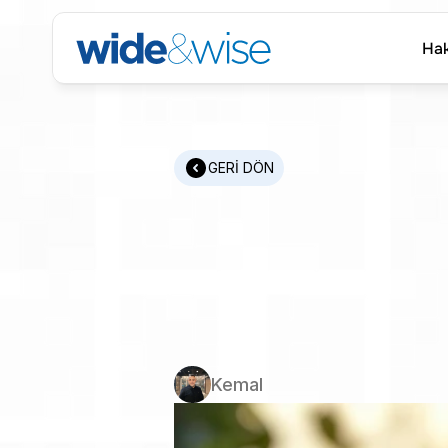
Hak
Hak
GERİ DÖN
İmalat
Se
Nitelikli
M
Zorluklar
Kemal