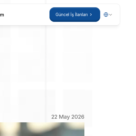
Select Language
im
Güncel İş İlanları
im
Güncel İş İlanları
ım:
nın
22 May 2026