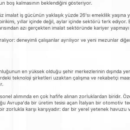
un boş kalmasının beklendiğini gösteriyor.
z imalat iş gücünün yaklaşık yüzde 26'sı emeklilik yaşına y
irikimi, yıllar içinde değil, aylar içinde sektörü terk ediyor.
sından azı gerçekten imalat sektöründe kariyer yapmayı t
lıyor: deneyimli çalışanlar ayrılıyor ve yeni mezunlar diğer
unluğunun en yüksek olduğu şehir merkezlerinin dışında yer 
irdeki teknoloji şirketleri uzaktan çalışma ve rekabetçi maa
r.
el alımında en çok hafife alınan zorluklardan biridir. Özelli
Doğu Avrupa'da bir üretim tesisi açan İtalyan bir otomotiv te
bir zorlukla karşı karşıyadır: dar bir yerel yetenek havuzu ve