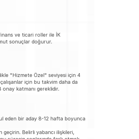
ans ve ticari roller ile İK 
omut sonuçlar doğurur.
kle "Hizmete Özel" seviyesi için 4 
çalışanlar için bu takvim daha da 
B onay katmanı gereklidir.
abul eden bir aday 8-12 hafta boyunca 
in. Belirli yabancı ilişkileri, 