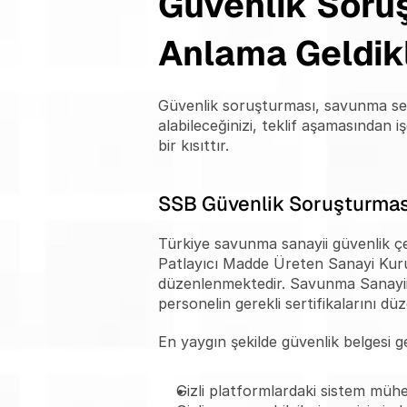
Güvenlik Soruş
Anlama Geldikl
Güvenlik soruşturması, savunma sektö
alabileceğinizi, teklif aşamasından i
bir kısıttır.
SSB Güvenlik Soruşturması
Türkiye savunma sanayii güvenlik çe
Patlayıcı Madde Üreten Sanayi Kuru
düzenlenmektedir. Savunma Sanayii B
personelin gerekli sertifikalarını 
En yaygın şekilde güvenlik belgesi ge
Gizli platformlardaki sistem mühe