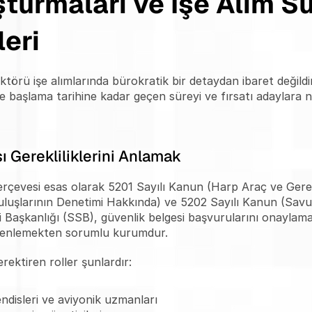
turmaları ve İşe Alım Sür
eri
rü işe alımlarında bürokratik bir detaydan ibaret değildir. 
şe başlama tarihine kadar geçen süreyi ve fırsatı adaylara na
 Gerekliliklerini Anlamak
rçevesi esas olarak 5201 Sayılı Kanun (Harp Araç ve Gereçl
luşlarının Denetimi Hakkında) ve 5202 Sayılı Kanun (Savun
aşkanlığı (SSB), güvenlik belgesi başvurularını onaylamak
düzenlemekten sorumlu kurumdur.
rektiren roller şunlardır:
ndisleri ve aviyonik uzmanları