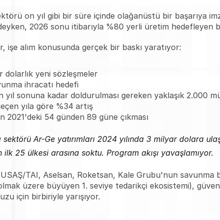
törü on yıl gibi bir süre içinde olağanüstü bir başarıya im
ndeyken, 2026 sonu itibarıyla %80 yerli üretim hedefleyen 
 işe alım konusunda gerçek bir baskı yaratıyor:
r dolarlık yeni sözleşmeler
avunma ihracatı hedefi
in yıl sonuna kadar doldurulması gereken yaklaşık 2.000 
 geçen yıla göre %34 artış
sinin 2021'deki 54 günden 89 güne çıkması
 sektörü Ar-Ge yatırımları 2024 yılında 3 milyar dolara ula
lk 25 ülkesi arasına soktu. Program akışı yavaşlamıyor.
TUSAŞ/TAI, Aselsan, Roketsan, Kale Grubu'nun savunma böl
lmak üzere büyüyen 1. seviye tedarikçi ekosistemi), güven
uzu için birbiriyle yarışıyor.