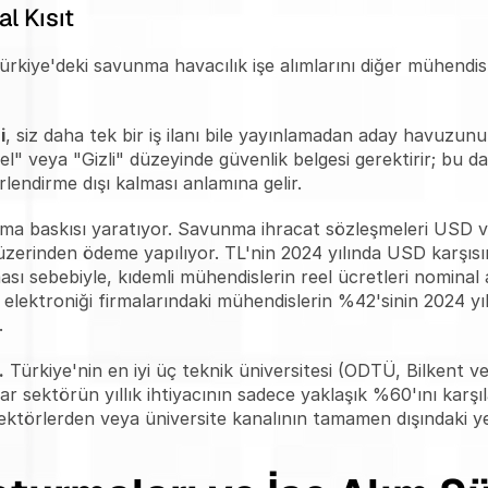
l Kısıt
rkiye'deki savunma havacılık işe alımlarını diğer mühendisl
i
, siz daha tek bir iş ilanı bile yayınlamadan aday havuzu
" veya "Gizli" düzeyinde güvenlik belgesi gerektirir; bu da 
lendirme dışı kalması anlamına gelir.
ılma baskısı yaratıyor. Savunma ihracat sözleşmeleri USD ve
 üzerinden ödeme yapılıyor. TL'nin 2024 yılında USD karşı
ı sebebiyle, kıdemli mühendislerin reel ücretleri nominal 
ktroniği firmalarındaki mühendislerin %42'sinin 2024 yılınd
.
.
 Türkiye'nin en iyi üç teknik üniversitesi (ODTÜ, Bilkent 
r sektörün yıllık ihtiyacının sadece yaklaşık %60'ını karşıl
sektörlerden veya üniversite kanalının tamamen dışındaki y