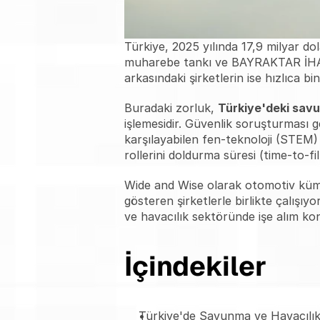
Türkiye, 2025 yılında 17,9 milyar do
muharebe tankı ve BAYRAKTAR İHA p
arkasındaki şirketlerin ise hızlıca 
Buradaki zorluk, 
Türkiye'deki savun
işlemesidir. Güvenlik soruşturması ge
karşılayabilen fen-teknoloji (STEM)
rollerini doldurma süresi (time-to-f
Wide and Wise olarak otomotiv kümel
gösteren şirketlerle birlikte çalışı
ve havacılık sektöründe işe alım ko
İçindekiler
Türkiye'de Savunma ve Havacılık 