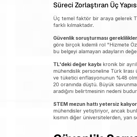
Süreci Zorlaştıran Üç Yapısa
Üç temel faktör bir araya gelerek Tü
farklı kılmaktadır.
Güvenlik soruşturması gereklilikler
göre birçok kıdemli rol "Hizmete Özel
bu belgeyi alamayan adayların değer
TL'deki değer kaybı
 kronik bir ayr
mühendislik personeline Türk lirası
ve tüketici enflasyonunun %48 olmas
20 oranında düştü. Büyük savunma ele
aradığını belirtmesinin nedeni budur
STEM mezun hattı yetersiz kalıyor
mühendisler yetiştiriyor, ancak bunla
kısmın diğer üniversitelerden, yan 