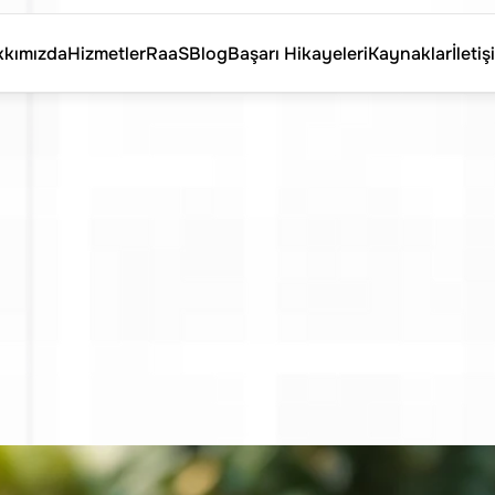
kımızda
Hizmetler
RaaS
Blog
Başarı Hikayeleri
Kaynaklar
İletiş
kımızda
Hizmetler
RaaS
Blog
Başarı Hikayeleri
Kaynaklar
İletiş
e
Savunma
ve
Ha
de
İşe
Alım:
Sek
uz