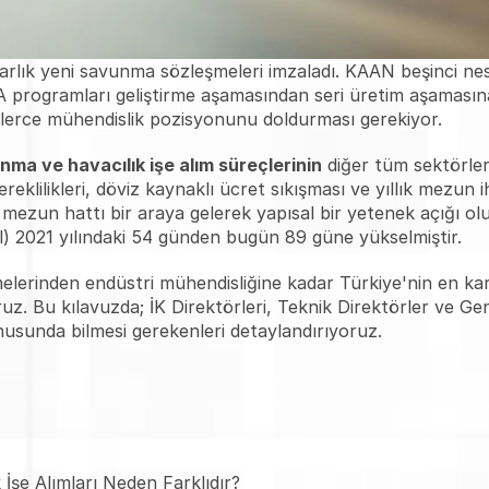
larlık yeni savunma sözleşmeleri imzaladı. KAAN beşinci nes
rogramları geliştirme aşamasından seri üretim aşamasına 
binlerce mühendislik pozisyonunu doldurması gerekiyor.
ma ve havacılık işe alım süreçlerinin
 diğer tüm sektörle
reklilikleri, döviz kaynaklı ücret sıkışması ve yıllık mezun i
 mezun hattı bir araya gelerek yapısal bir yetenek açığı ol
ill) 2021 yılındaki 54 günden bugün 89 güne yükselmiştir.
erinden endüstri mühendisliğine kadar Türkiye'nin en karma
yoruz. Bu kılavuzda; İK Direktörleri, Teknik Direktörler ve 
nusunda bilmesi gerekenleri detaylandırıyoruz.
İşe Alımları Neden Farklıdır?