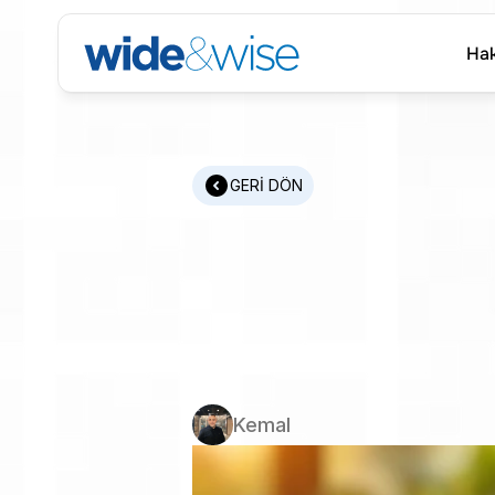
Hak
Hak
GERİ DÖN
Türkiye'd
Sektörün
Bir
Kılav
Kemal