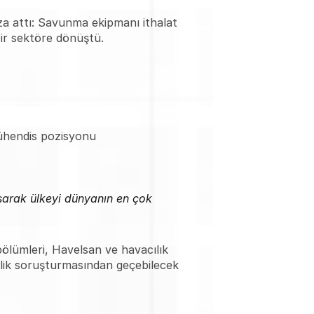
za attı: Savunma ekipmanı ithalat 
bir sektöre dönüştü.
mühendis pozisyonu
şarak ülkeyi dünyanın en çok 
ümleri, Havelsan ve havacılık 
lik soruşturmasından geçebilecek 