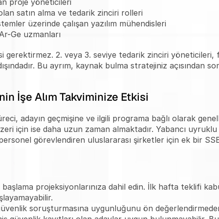
an proje yöneticileri
olan satın alma ve tedarik zinciri rolleri
temler üzerinde çalışan yazılım mühendisleri
i Ar-Ge uzmanları
erektirmez. 2. veya 3. seviye tedarik zinciri yöneticileri, fin
dışındadır. Bu ayrım, kaynak bulma stratejiniz açısından s
in İşe Alım Takviminize Etkisi
eci, adayın geçmişine ve ilgili programa bağlı olarak genelli
üzeri için ise daha uzun zaman almaktadır. Yabancı uyruklu 
personel görevlendiren uluslararası şirketler için ek bir SS
e başlama projeksiyonlarınıza dahil edin. İlk hafta teklifi k
layamayabilir.
venlik soruşturmasına uygunluğunu ön değerlendirmeden geçir