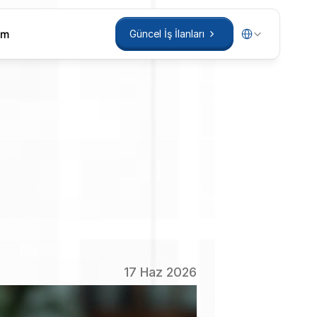
Select Language
im
Güncel İş İlanları
im
Güncel İş İlanları
vacılık
töre
Özel
17 Haz 2026