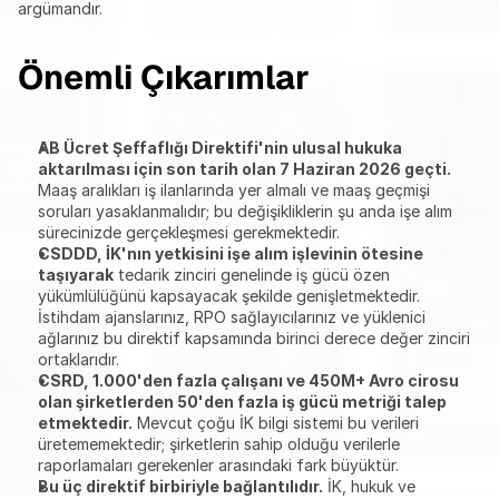
argümandır.
Önemli Çıkarımlar
AB Ücret Şeffaflığı Direktifi'nin ulusal hukuka 
aktarılması için son tarih olan 7 Haziran 2026 geçti.
Maaş aralıkları iş ilanlarında yer almalı ve maaş geçmişi 
soruları yasaklanmalıdır; bu değişikliklerin şu anda işe alım 
sürecinizde gerçekleşmesi gerekmektedir.
CSDDD, İK'nın yetkisini işe alım işlevinin ötesine 
taşıyarak
 tedarik zinciri genelinde iş gücü özen 
yükümlülüğünü kapsayacak şekilde genişletmektedir. 
İstihdam ajanslarınız, RPO sağlayıcılarınız ve yüklenici 
ağlarınız bu direktif kapsamında birinci derece değer zinciri 
ortaklarıdır.
CSRD, 1.000'den fazla çalışanı ve 450M+ Avro cirosu 
olan şirketlerden 50'den fazla iş gücü metriği talep 
etmektedir.
 Mevcut çoğu İK bilgi sistemi bu verileri 
üretememektedir; şirketlerin sahip olduğu verilerle 
raporlamaları gerekenler arasındaki fark büyüktür.
Bu üç direktif birbiriyle bağlantılıdır.
 İK, hukuk ve 