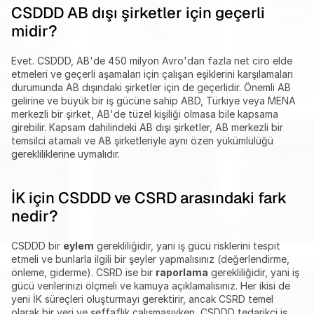
CSDDD AB dışı şirketler için geçerli 
midir?
Evet. CSDDD, AB'de 450 milyon Avro'dan fazla net ciro elde 
etmeleri ve geçerli aşamaları için çalışan eşiklerini karşılamaları 
durumunda AB dışındaki şirketler için de geçerlidir. Önemli AB 
gelirine ve büyük bir iş gücüne sahip ABD, Türkiye veya MENA 
merkezli bir şirket, AB'de tüzel kişiliği olmasa bile kapsama 
girebilir. Kapsam dahilindeki AB dışı şirketler, AB merkezli bir 
temsilci atamalı ve AB şirketleriyle aynı özen yükümlülüğü 
gerekliliklerine uymalıdır.
İK için CSDDD ve CSRD arasındaki fark 
nedir?
CSDDD bir 
eylem
 gerekliliğidir, yani iş gücü risklerini tespit 
etmeli ve bunlarla ilgili bir şeyler yapmalısınız (değerlendirme, 
önleme, giderme). CSRD ise bir 
raporlama
 gerekliliğidir, yani iş 
gücü verilerinizi ölçmeli ve kamuya açıklamalısınız. Her ikisi de 
yeni İK süreçleri oluşturmayı gerektirir, ancak CSRD temel 
olarak bir veri ve şeffaflık çalışmasıyken, CSDDD tedarikçi iş 