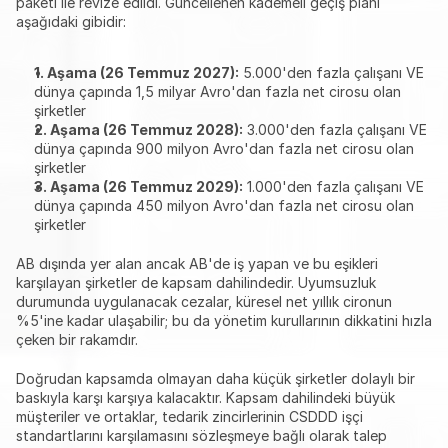
paketi ile revize edildi. Güncellenen kademeli geçiş planı 
aşağıdaki gibidir:
1. Aşama (26 Temmuz 2027):
 5.000'den fazla çalışanı VE 
dünya çapında 1,5 milyar Avro'dan fazla net cirosu olan 
şirketler
2. Aşama (26 Temmuz 2028):
 3.000'den fazla çalışanı VE 
dünya çapında 900 milyon Avro'dan fazla net cirosu olan 
şirketler
3. Aşama (26 Temmuz 2029):
 1.000'den fazla çalışanı VE 
dünya çapında 450 milyon Avro'dan fazla net cirosu olan 
şirketler
AB dışında yer alan ancak AB'de iş yapan ve bu eşikleri 
karşılayan şirketler de kapsam dahilindedir. Uyumsuzluk 
durumunda uygulanacak cezalar, küresel net yıllık cironun 
%5'ine kadar ulaşabilir; bu da yönetim kurullarının dikkatini hızla 
çeken bir rakamdır.
Doğrudan kapsamda olmayan daha küçük şirketler dolaylı bir 
baskıyla karşı karşıya kalacaktır. Kapsam dahilindeki büyük 
müşteriler ve ortaklar, tedarik zincirlerinin CSDDD işçi 
standartlarını karşılamasını sözleşmeye bağlı olarak talep 