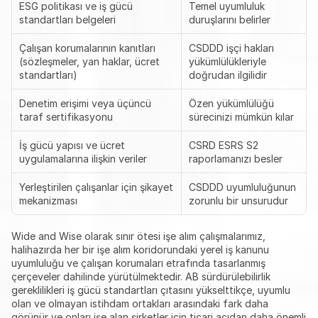
ESG politikası ve iş gücü 
Temel uyumluluk 
standartları belgeleri
duruşlarını belirler
Çalışan korumalarının kanıtları 
CSDDD işçi hakları 
(sözleşmeler, yan haklar, ücret 
yükümlülükleriyle 
standartları)
doğrudan ilgilidir
Denetim erişimi veya üçüncü 
Özen yükümlülüğü 
taraf sertifikasyonu
sürecinizi mümkün kılar
İş gücü yapısı ve ücret 
CSRD ESRS S2 
uygulamalarına ilişkin veriler
raporlamanızı besler
Yerleştirilen çalışanlar için şikayet 
CSDDD uyumluluğunun 
mekanizması
zorunlu bir unsurudur
Wide and Wise olarak sınır ötesi işe alım çalışmalarımız, 
halihazırda her bir işe alım koridorundaki yerel iş kanunu 
uyumluluğu ve çalışan korumaları etrafında tasarlanmış 
çerçeveler dahilinde yürütülmektedir. AB sürdürülebilirlik 
gereklilikleri iş gücü standartları çıtasını yükselttikçe, uyumlu 
olan ve olmayan istihdam ortakları arasındaki fark daha 
görünür ve onları işe alan şirketler için ticari açıdan daha önemli 