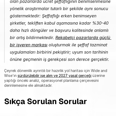
olan pazarlarda ücret şeffaflığının benimsenmesine 
yönelik araştırmalar tutarlı bir şekilde aynı sonucu 
göstermektedir: Şeffaflığı erken benimseyen 
şirketler, tekliften kabul aşamasına kadar %30-40 
daha hızlı döngüler ve başvuru kalitesinde anlamlı 
bir artış bildirmektedir. 
Rekabetçi pazarlarda güçlü 
bir işveren markası
 oluşturmak ile şeffaf tazminat 
uygulamaları birbirini pekiştirir; uyum son tarihinin 
önüne geçmenin iş gerekçesi son derece gerçektir.
Çeyrek dönemlik ayrıntılı bir hazırlık yol haritası için Wide and 
Wise'ın 
sürdürülebilir işe alım ve 2027 yasal gerçeği
 üzerine 
yaptığı önceki analiz, operasyonel planlama çerçevesini 
derinlemesine ele almaktadır.
Sıkça Sorulan Sorular