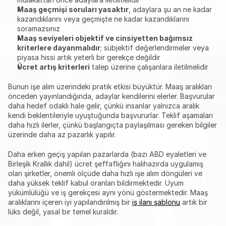
Maaş geçmişi soruları yasaktır
, adaylara şu an ne kadar 
kazandıklarını veya geçmişte ne kadar kazandıklarını 
soramazsınız
Maaş seviyeleri objektif ve cinsiyetten bağımsız 
kriterlere dayanmalıdır
; sübjektif değerlendirmeler veya 
piyasa hissi artık yeterli bir gerekçe değildir
Ücret artış kriterleri
 talep üzerine çalışanlara iletilmelidir
Bunun işe alım üzerindeki pratik etkisi büyüktür. Maaş aralıkları 
önceden yayınlandığında, adaylar kendilerini elerler. Başvurular 
daha hedef odaklı hale gelir, çünkü insanlar yalnızca aralık 
kendi beklentileriyle uyuştuğunda başvururlar. Teklif aşamaları 
daha hızlı ilerler, çünkü başlangıçta paylaşılması gereken bilgiler 
üzerinde daha az pazarlık yapılır.
Daha erken geçiş yapılan pazarlarda (bazı ABD eyaletleri ve 
Birleşik Krallık dahil) ücret şeffaflığını halihazırda uygulamış 
olan şirketler, önemli ölçüde daha hızlı işe alım döngüleri ve 
daha yüksek teklif kabul oranları bildirmektedir. Uyum 
yükümlülüğü ve iş gerekçesi aynı yönü göstermektedir. Maaş 
aralıklarını içeren iyi yapılandırılmış bir 
iş ilanı şablonu
 artık bir 
lüks değil, yasal bir temel kuraldır.