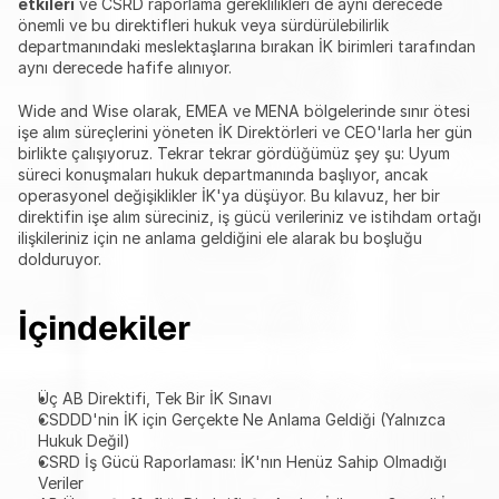
etkileri
 ve CSRD raporlama gereklilikleri de aynı derecede 
önemli ve bu direktifleri hukuk veya sürdürülebilirlik 
departmanındaki meslektaşlarına bırakan İK birimleri tarafından 
aynı derecede hafife alınıyor.
Wide and Wise olarak, EMEA ve MENA bölgelerinde sınır ötesi 
işe alım süreçlerini yöneten İK Direktörleri ve CEO'larla her gün 
birlikte çalışıyoruz. Tekrar tekrar gördüğümüz şey şu: Uyum 
süreci konuşmaları hukuk departmanında başlıyor, ancak 
operasyonel değişiklikler İK'ya düşüyor. Bu kılavuz, her bir 
direktifin işe alım süreciniz, iş gücü verileriniz ve istihdam ortağı 
ilişkileriniz için ne anlama geldiğini ele alarak bu boşluğu 
dolduruyor.
İçindekiler
Üç AB Direktifi, Tek Bir İK Sınavı
CSDDD'nin İK için Gerçekte Ne Anlama Geldiği (Yalnızca 
Hukuk Değil)
CSRD İş Gücü Raporlaması: İK'nın Henüz Sahip Olmadığı 
Veriler