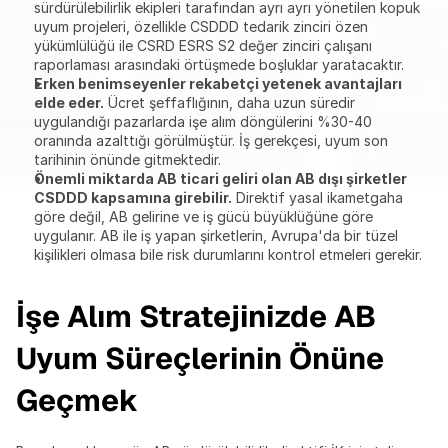
sürdürülebilirlik ekipleri tarafından ayrı ayrı yönetilen kopuk 
uyum projeleri, özellikle CSDDD tedarik zinciri özen 
yükümlülüğü ile CSRD ESRS S2 değer zinciri çalışanı 
raporlaması arasındaki örtüşmede boşluklar yaratacaktır.
Erken benimseyenler rekabetçi yetenek avantajları 
elde eder.
 Ücret şeffaflığının, daha uzun süredir 
uygulandığı pazarlarda işe alım döngülerini %30-40 
oranında azalttığı görülmüştür. İş gerekçesi, uyum son 
tarihinin önünde gitmektedir.
Önemli miktarda AB ticari geliri olan AB dışı şirketler 
CSDDD kapsamına girebilir.
 Direktif yasal ikametgaha 
göre değil, AB gelirine ve iş gücü büyüklüğüne göre 
uygulanır. AB ile iş yapan şirketlerin, Avrupa'da bir tüzel 
kişilikleri olmasa bile risk durumlarını kontrol etmeleri gerekir.
İşe Alım Stratejinizde AB 
Uyum Süreçlerinin Önüne 
Geçmek