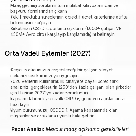
Maaş geçmişi sorularını tüm mülakat kılavuzlarından ve 
başvuru formlarından çıkarın
Teklif mektubu süreçlerinin objektif ücret kriterlerine atıfta 
bulunmasını sağlayın
Şirketinizin CSRD raporlama eşiklerini (1.000+ çalışan VE 
450M+ Avro ciro) karşılayıp karşılamadığını belirleyin
Orta Vadeli Eylemler (2027)
Geçici iş gücünüzün erişebileceği bir çalışan şikayet 
mekanizması kurun veya uygulayın
2026 verilerini kullanarak ilk cinsiyete dayalı ücret farkı 
analizinizi gerçekleştirin (250'den fazla çalışanı olan şirketler 
için Haziran 2027'ye kadar zorunludur)
Kapsam dahilindeyseniz ilk CSRD iş gücü veri açıklamanızı 
hazırlayın
Uyum durumunuzu, CSDDD 1. Aşama kapsamında olan 
müşteriler ve ortaklarla uyumlu hale getirin
Pazar Analizi:
 Mevcut maaş açıklama gereklilikleri 