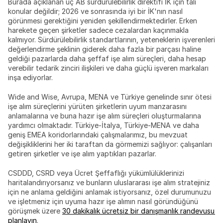
Burada açıklanan üç AB sürdürülebilirlik direktifi İK için tali 
konular değildir; 2026 ve sonrasında iyi bir İK'nın nasıl 
görünmesi gerektiğini yeniden şekillendirmektedirler. Erken 
harekete geçen şirketler sadece cezalardan kaçınmakla 
kalmıyor. Sürdürülebilirlik standartlarının, yeteneklerin işverenleri 
değerlendirme şeklinin giderek daha fazla bir parçası haline 
geldiği pazarlarda daha şeffaf işe alım süreçleri, daha hesap 
verebilir tedarik zinciri ilişkileri ve daha güçlü işveren markaları 
inşa ediyorlar.
Wide and Wise, Avrupa, MENA ve Türkiye genelinde sınır ötesi 
işe alım süreçlerini yürüten şirketlerin uyum manzarasını 
anlamalarına ve buna hazır işe alım süreçleri oluşturmalarına 
yardımcı olmaktadır. Türkiye-İtalya, Türkiye-MENA ve daha 
geniş EMEA koridorlarındaki çalışmalarımız, bu mevzuat 
değişikliklerini her iki taraftan da görmemizi sağlıyor: çalışanları 
getiren şirketler ve işe alım yaptıkları pazarlar.
CSDDD, CSRD veya Ücret Şeffaflığı yükümlülüklerinizi 
haritalandırıyorsanız ve bunların uluslararası işe alım stratejiniz 
için ne anlama geldiğini anlamak istiyorsanız, özel durumunuzu 
ve işletmeniz için uyuma hazır işe alımın nasıl göründüğünü 
görüşmek üzere 
30 dakikalık ücretsiz bir danışmanlık randevusu 
planlayın
.