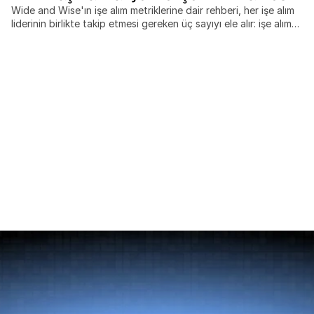
Wide and Wise'ın işe alım metriklerine dair rehberi, her işe alım
liderinin birlikte takip etmesi gereken üç sayıyı ele alır: işe alım
süresi, işe alım başına maliyet ve işe alım kalitesi. Bu ölçütleri
ayrı ayrı ölçen ekipler, hız, harcama ve sonuç kalitesi arasındaki
dengeleri gözden kaçırır, sınır ötesi işe alımlar ise çoğu
kıyaslamanın tamamen göz ardı ettiği maliyet ve zaman
çizelgesi değişkenlerini beraberinde getirir. Bu yazı şunları
kapsar: SHRM standardı işe alım başına maliyet formülü,
sektöre ve kıdem seviyesine göre güncel kıyaslamalar, işe alım
kalitesini 30, 90 ve 365 günde ölçmek için 4 sütunlu bir model
ve pahalı analiz araçları olmadan veri odaklı bir işe alım
fonksiyonu kurmak için pratik bir skor kartı çerçevesi.