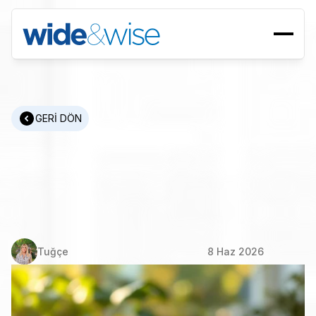
GERİ DÖN
CSDDD
İşe
Alım
ve
AB
Sürdürülebilirlik
Direktifleri:
İK'nın
Bilmesi
Gerekenler
Tuğçe
8 Haz 2026