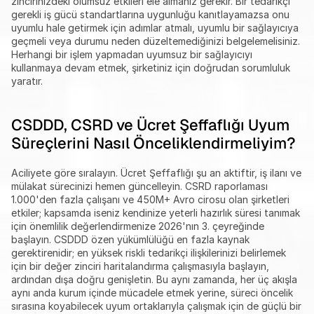
zincirinizdeki olumsuz etkileri ele almanız gerekir. Bir tedarikçi 
gerekli iş gücü standartlarına uygunluğu kanıtlayamazsa onu 
uyumlu hale getirmek için adımlar atmalı, uyumlu bir sağlayıcıya 
geçmeli veya durumu neden düzeltemediğinizi belgelemelisiniz. 
Herhangi bir işlem yapmadan uyumsuz bir sağlayıcıyı 
kullanmaya devam etmek, şirketiniz için doğrudan sorumluluk 
yaratır.
CSDDD, CSRD ve Ücret Şeffaflığı Uyum 
Süreçlerini Nasıl Önceliklendirmeliyim?
Aciliyete göre sıralayın. Ücret Şeffaflığı şu an aktiftir, iş ilanı ve 
mülakat sürecinizi hemen güncelleyin. CSRD raporlaması 
1.000'den fazla çalışanı ve 450M+ Avro cirosu olan şirketleri 
etkiler; kapsamda iseniz kendinize yeterli hazırlık süresi tanımak 
için önemlilik değerlendirmenize 2026'nın 3. çeyreğinde 
başlayın. CSDDD özen yükümlülüğü en fazla kaynak 
gerektirenidir; en yüksek riskli tedarikçi ilişkilerinizi belirlemek 
için bir değer zinciri haritalandırma çalışmasıyla başlayın, 
ardından dışa doğru genişletin. Bu aynı zamanda, her üç akışla 
aynı anda kurum içinde mücadele etmek yerine, süreci öncelik 
sırasına koyabilecek uyum ortaklarıyla çalışmak için de güçlü bir 