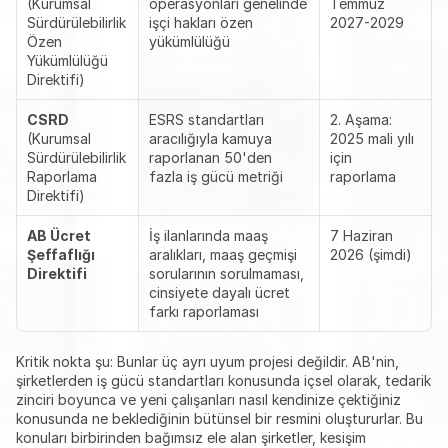
(Kurumsal 
operasyonları genelinde 
Temmuz 
Sürdürülebilirlik 
işçi hakları özen 
2027-2029
Özen 
yükümlülüğü
Yükümlülüğü 
Direktifi)
CSRD
ESRS standartları 
2. Aşama: 
(Kurumsal 
aracılığıyla kamuya 
2025 mali yılı 
Sürdürülebilirlik 
raporlanan 50'den 
için 
Raporlama 
fazla iş gücü metriği
raporlama
Direktifi)
AB Ücret 
İş ilanlarında maaş 
7 Haziran 
Şeffaflığı 
aralıkları, maaş geçmişi 
2026 (şimdi)
Direktifi
sorularının sorulmaması, 
cinsiyete dayalı ücret 
farkı raporlaması
Kritik nokta şu: Bunlar üç ayrı uyum projesi değildir. AB'nin, 
şirketlerden iş gücü standartları konusunda içsel olarak, tedarik 
zinciri boyunca ve yeni çalışanları nasıl kendinize çektiğiniz 
konusunda ne beklediğinin bütünsel bir resmini oluştururlar. Bu 
konuları birbirinden bağımsız ele alan şirketler, kesişim 