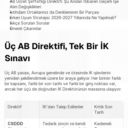
AB Ücret Şeffaflığı Direktifi: Şu Andan İtibaren Geçerli İşe 
Alım Değişiklikleri
İstihdam Ortaklarınız da Denklemimin Bir Parçası
Erken Uyum Stratejisi: 2026-2027 Yıllarında Ne Yapılmalı?
Sıkça Sorulan Sorular
Önemli Çıkarımlar
Üç AB Direktifi, Tek Bir İK 
Sınavı
Üç AB yasası, Avrupa genelinde ve ötesinde İK işlevlerini 
yeniden şekillendirmek üzere bir araya geliyor. Her birinin farklı 
bir kapsamı, farklı bir son tarihi ve farklı bir giriş noktası var, 
ancak her üçü de doğrudan İK Direktörünün masasına ulaşıyor.
Direktif
İK'dan Talep Edilenler
Kritik Son 
Tarih
CSDDD
Tedarik zinciri ve kendi 
Kademeli: 