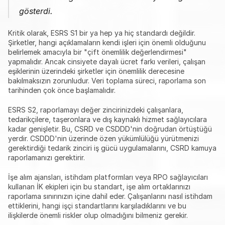
gösterdi.
Kritik olarak, ESRS S1 bir ya hep ya hiç standardı değildir. 
Şirketler, hangi açıklamaların kendi işleri için önemli olduğunu 
belirlemek amacıyla bir "çift önemlilik değerlendirmesi" 
yapmalıdır. Ancak cinsiyete dayalı ücret farkı verileri, çalışan 
eşiklerinin üzerindeki şirketler için önemlilik derecesine 
bakılmaksızın zorunludur. Veri toplama süreci, raporlama son 
tarihinden çok önce başlamalıdır.
ESRS S2, raporlamayı değer zincirinizdeki çalışanlara, 
tedarikçilere, taşeronlara ve dış kaynaklı hizmet sağlayıcılara 
kadar genişletir. Bu, CSRD ve CSDDD'nin doğrudan örtüştüğü 
yerdir. CSDDD'nin üzerinde özen yükümlülüğü yürütmenizi 
gerektirdiği tedarik zinciri iş gücü uygulamalarını, CSRD kamuya 
raporlamanızı gerektirir.
İşe alım ajansları, istihdam platformları veya RPO sağlayıcıları 
kullanan İK ekipleri için bu standart, işe alım ortaklarınızı 
raporlama sınırınızın içine dahil eder. Çalışanlarını nasıl istihdam 
ettiklerini, hangi işçi standartlarını karşıladıklarını ve bu 
ilişkilerde önemli riskler olup olmadığını bilmeniz gerekir.