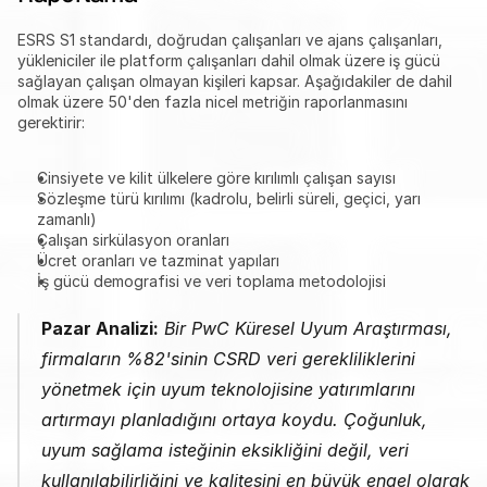
ESRS S1 standardı, doğrudan çalışanları ve ajans çalışanları, 
yükleniciler ile platform çalışanları dahil olmak üzere iş gücü 
sağlayan çalışan olmayan kişileri kapsar. Aşağıdakiler de dahil 
olmak üzere 50'den fazla nicel metriğin raporlanmasını 
gerektirir:
Cinsiyete ve kilit ülkelere göre kırılımlı çalışan sayısı
Sözleşme türü kırılımı (kadrolu, belirli süreli, geçici, yarı 
zamanlı)
Çalışan sirkülasyon oranları
Ücret oranları ve tazminat yapıları
İş gücü demografisi ve veri toplama metodolojisi
Pazar Analizi:
 Bir PwC Küresel Uyum Araştırması, 
firmaların %82'sinin CSRD veri gerekliliklerini 
yönetmek için uyum teknolojisine yatırımlarını 
artırmayı planladığını ortaya koydu. Çoğunluk, 
uyum sağlama isteğinin eksikliğini değil, veri 
kullanılabilirliğini ve kalitesini en büyük engel olarak 