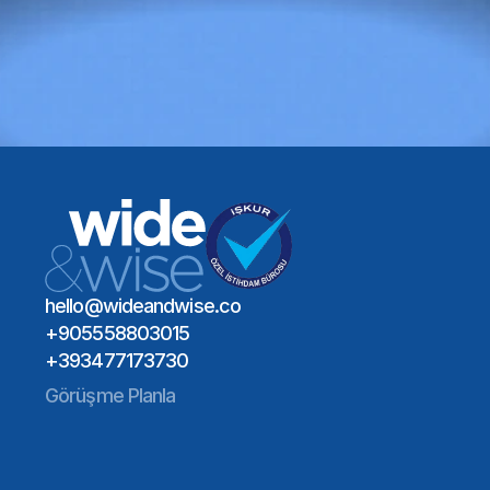
Doğru
yetenek
her
şeyi
değiştirir.
Bir Toplantı Planlayın
Global Yetenek Ağı
Sektör Uzmanlığı
Uzun Vadeli İşe Alım Etkisi
Bir Toplantı Planlayın
hello@wideandwise.co
+905558803015
+393477173730
Görüşme Planla