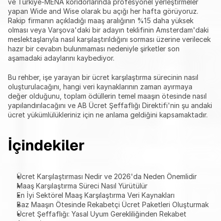
ve Türkiye-MENA koridorlarında profesyonel yerleştirmeler 
yapan Wide and Wise olarak bu açığı her hafta görüyoruz. 
Rakip firmanın açıkladığı maaş aralığının %15 daha yüksek 
olması veya Varşova'daki bir adayın teklifinin Amsterdam'daki 
meslektaşlarıyla nasıl karşılaştırıldığını sorması üzerine verilecek 
hazır bir cevabın bulunmaması nedeniyle şirketler son 
aşamadaki adaylarını kaybediyor.
Bu rehber, işe yarayan bir ücret karşılaştırma sürecinin nasıl 
oluşturulacağını, hangi veri kaynaklarının zaman ayırmaya 
değer olduğunu, toplam ödüllerin temel maaşın ötesinde nasıl 
yapılandırılacağını ve AB Ücret Şeffaflığı Direktifi'nin şu andaki 
ücret yükümlülükleriniz için ne anlama geldiğini kapsamaktadır.
İçindekiler
Ücret Karşılaştırması Nedir ve 2026'da Neden Önemlidir
Maaş Karşılaştırma Süreci Nasıl Yürütülür
En İyi Sektörel Maaş Karşılaştırma Veri Kaynakları
Baz Maaşın Ötesinde Rekabetçi Ücret Paketleri Oluşturmak
Ücret Şeffaflığı: Yasal Uyum Gerekliliğinden Rekabet 