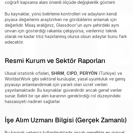
coğrafi kapsama alanı önemli ölçüde değişkenlik gösterir.
Bu kaynaklar, yönü belirleme kontrolleri ve adayların kendi 
piyasa değerlerini araştırırken ne gördüklerini anlamak için 
değerlidir. Maaş aralığınız, Glassdoor'un aynı şehirdeki aynı 
unvan için gösterdiği rakamla çelişiyorsa, verileriniz teknik 
olarak ne kadar titiz hazırlanmış olursa olsun adaylar bunu fark 
edecektir.
Resmi Kurum ve Sektör Raporları
Ulusal istatistik ofisleri, 
SHRM
, 
CIPD
, 
PERYÖN
 (Türkiye) ve 
WorldatWork gibi sektörel kuruluşlar, yasal uyumluluk ve geniş 
piyasayı anlamlandırmak için yararlı olan ücret verileri 
yayınlamaktadır. Bu kaynaklar güvenilirdir ancak genel veriler 
sunar. Belirli bir işe alım kararının gerektirdiği rol düzeyindeki 
hassasiyeti nadiren sağlarlar.
İşe Alım Uzmanı Bilgisi (Gerçek Zamanlı)
Bu kaynak yetersiz kullanılmaktadır ancak genellikle en güncel 