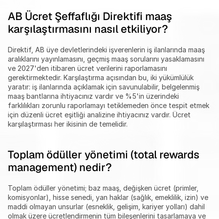
AB Ücret Şeffaflığı Direktifi maaş 
karşılaştırmasını nasıl etkiliyor?
Direktif, AB üye devletlerindeki işverenlerin iş ilanlarında maaş 
aralıklarını yayınlamasını, geçmiş maaş sorularını yasaklamasını 
ve 2027'den itibaren ücret verilerini raporlamasını 
gerektirmektedir. Karşılaştırma açısından bu, iki yükümlülük 
yaratır: iş ilanlarında açıklamak için savunulabilir, belgelenmiş 
maaş bantlarına ihtiyacınız vardır ve %5'in üzerindeki 
farklılıkları zorunlu raporlamayı tetiklemeden önce tespit etmek 
için düzenli ücret eşitliği analizine ihtiyacınız vardır. Ücret 
karşılaştırması her ikisinin de temelidir.
Toplam ödüller yönetimi (total rewards 
management) nedir?
Toplam ödüller yönetimi; baz maaş, değişken ücret (primler, 
komisyonlar), hisse senedi, yan haklar (sağlık, emeklilik, izin) ve 
maddi olmayan unsurlar (esneklik, gelişim, kariyer yolları) dahil 
olmak üzere ücretlendirmenin tüm bileşenlerini tasarlamaya ve 