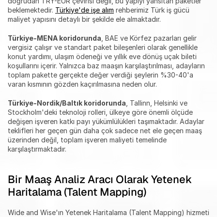
doğrudan TRY-EUR çevirisi değil, bu yapıyı yansıtan paketler 
beklemektedir. 
Türkiye'de işe alım
 rehberimiz Türk iş gücü 
maliyet yapısını detaylı bir şekilde ele almaktadır.
Türkiye-MENA koridorunda
, BAE ve Körfez pazarları gelir 
vergisiz çalışır ve standart paket bileşenleri olarak genellikle 
konut yardımı, ulaşım ödeneği ve yıllık eve dönüş uçak bileti 
koşullarını içerir. Yalnızca baz maaşın karşılaştırılması, adayların 
toplam pakette gerçekte değer verdiği şeylerin %30-40'a 
varan kısmının gözden kaçırılmasına neden olur.
Türkiye-Nordik/Baltık koridorunda
, Tallinn, Helsinki ve 
Stockholm'deki teknoloji rolleri, ülkeye göre önemli ölçüde 
değişen işveren katkı payı yükümlülükleri taşımaktadır. Adaylar 
teklifleri her geçen gün daha çok sadece net ele geçen maaş 
üzerinden değil, toplam işveren maliyeti temelinde 
karşılaştırmaktadır.
Bir Maaş Analiz Aracı Olarak Yetenek 
Haritalama (Talent Mapping)
Wide and Wise'ın Yetenek Haritalama (Talent Mapping) hizmeti 