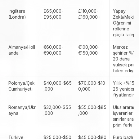
İngiltere 
£65,000-
£110,000-
Yapay 
(Londra)
£95,000
£160,000+
Zekâ/Makine 
Öğrenimi 
rollerine 
güçlü talep
Almanya/Holl
€60,000-
€100,000-
Merkez 
anda
€90,000
€150,000
şehirler %10
20 daha 
yüksek prim 
talep ediyor
Polonya/Çek 
$40,000-$65
$70,000-$10
Yıllık +%15-
Cumhuriyeti
,000
0,000
25 yeniden 
fiyatlandırm
Romanya/Ukr
$32,000-$55
$55,000-$85
Uluslararası 
ayna
,000
,000
işverenler için
sınırlar arası 
prim farkı
Türkiye
$25,000-$50
$45,000-$80
Euro bazlı 