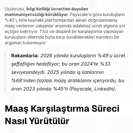
Üçüncüsü, 
bilgi kirliliği ücretten duyulan 
memnuniyetsizliği körüklüyor
. Payscale'e göre kuruluşların 
%40'ı, kitle kaynaklı platformlardan alınan doğrulanmamış 
maaş verilerinin çalışanlar arasında adaletsiz ücret algısına yol 
açtığını belirtiyor. Titiz ve disiplinli bir karşılaştırma yapmayan 
kuruluşların ellerinde buna karşı sunabilecekleri inandırıcı bir 
argüman bulunmuyor.
Rakamlarla:
 2026 yılında kuruluşların %49'u ücret 
şeffaflığını hedefliyor; bu oran 2024'te %33 
seviyesindeydi. 2025 yılında iş ilanlarının 
%68'inden fazlası maaş aralıklarını içeriyordu, bu 
oran 2023 yılında %45'ti (Payscale, LinkedIn).
Maaş Karşılaştırma Süreci 
Nasıl Yürütülür