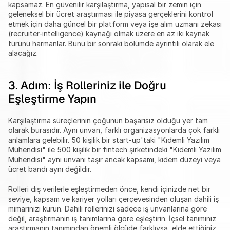
kapsamaz. En güvenilir karşılaştırma, yapısal bir zemin için 
geleneksel bir ücret araştırması ile piyasa gerçeklerini kontrol 
etmek için daha güncel bir platform veya işe alım uzmanı zekası 
(recruiter-intelligence) kaynağı olmak üzere en az iki kaynak 
türünü harmanlar. Bunu bir sonraki bölümde ayrıntılı olarak ele 
alacağız.
3. Adım: İş Rolleriniz ile Doğru 
Eşleştirme Yapın
Karşılaştırma süreçlerinin çoğunun başarısız olduğu yer tam 
olarak burasıdır. Aynı unvan, farklı organizasyonlarda çok farklı 
anlamlara gelebilir. 50 kişilik bir start-up'taki "Kıdemli Yazılım 
Mühendisi" ile 500 kişilik bir fintech şirketindeki "Kıdemli Yazılım 
Mühendisi" aynı unvanı taşır ancak kapsamı, kıdem düzeyi veya 
ücret bandı aynı değildir.
Rolleri dış verilerle eşleştirmeden önce, kendi içinizde net bir 
seviye, kapsam ve kariyer yolları çerçevesinden oluşan dahili iş 
mimarinizi kurun. Dahili rollerinizi sadece iş unvanlarına göre 
değil, araştırmanın iş tanımlarına göre eşleştirin. İçsel tanımınız 
araştırmanın tanımından önemli ölçüde farklıysa, elde ettiğiniz 