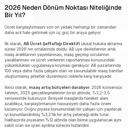
2026 Neden Dönüm Noktası Niteliğinde 
Bir Yıl?
Ücret karşılaştırmasını son on yıldaki herhangi bir zamandan 
daha acil hale getirmek için üç güç bir araya geliyor.
İlk olarak, 
AB Ücret Şeffaflığı Direktifi
 ulusal hukuka aktarma 
süresi 2026'nın ortalarında doldu. AB üye devletlerinin artık 
maaş aralıklarının yayımlanması, maaş geçmişi sorularının 
yasaklanması ve ücret verilerinin raporlanması konusundaki 
yükümlülükleri uygulamaya koyması gerekiyor. AB pazarlarında 
100 veya daha fazla çalışanı olan ve savunulabilir maaş bantları 
oluşturmamış şirketler düzenleyici risklerle karşı karşıyadır.
İkinci olarak, 
maaş artış bütçeleri daralıyor
. 2026 konsensüs 
tahmini, 2025 gerçekleşmelerinin biraz altında, %3,2-3,5 
seviyesinde bulunuyor. Bireysel maaşlarda hareket alanı 
azaldıkça, karşılaştırmanızın hassasiyeti daha fazla önem 
kazanıyor. Doğru piyasa konumundaki bir çalışan için yapılacak 
iyi konumlandırılmış %3,2'lik bir artış yeteneği elde tutar. 
Halihazırda piyasanın %12 altında olan birine uygulanacak aynı 
sabit oran ise işten ayrılma sürecini hızlandırır.