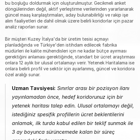
bu boşluğu doldurmak için oluşturulmuştur. Gecikmeli anket 
döngülerinden değil, aktif yerleştirme verilerinden yararlanarak 
güncel maaş karşılaştırmaları, aday bulunabilirliği ve rakip işe 
alım faaliyetleri de dahil olmak üzere belirli koridorlar için pazar 
analiz raporları sunar.
Bir müşteri Kuzey İtalya'da bir üretim tesisi açmayı 
planladığında ve Türkiye'den istihdam edilecek fabrika 
müdürleri ile kalite mühendisleri için ne kadar bütçe ayırması 
gerektiğini anlaması gerektiğinde, standart bir ücret araştırması 
onlara 12 aylık bir ulusal ortalamayı verir. Yetenek Haritalama ise 
onlara belirli profil ve sektör için ayarlanmış, güncel ve koridora 
özel aralığı sunar.
Uzman Tavsiyesi:
 Sınırlar arası bir pozisyon ilanı 
yayınlamadan önce, hedef koridorunuz için bir 
yetenek haritası talep edin. Ulusal ortalamayı değil, 
istediğiniz spesifik profillerin ücret beklentilerini 
anlamak, ilk turda kabul edilen bir teklif sunmak ile 
3 ay boyunca sürüncemede kalan bir süreç 