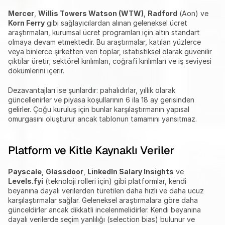
Mercer
, 
Willis Towers Watson (WTW)
, 
Radford
 (Aon) ve 
Korn Ferry
 gibi sağlayıcılardan alınan geleneksel ücret 
araştırmaları, kurumsal ücret programları için altın standart 
olmaya devam etmektedir. Bu araştırmalar, katılan yüzlerce 
veya binlerce şirketten veri toplar, istatistiksel olarak güvenilir 
çıktılar üretir; sektörel kırılımları, coğrafi kırılımları ve iş seviyesi 
dökümlerini içerir.
Dezavantajları ise şunlardır: pahalıdırlar, yıllık olarak 
güncellenirler ve piyasa koşullarının 6 ila 18 ay gerisinden 
gelirler. Çoğu kuruluş için bunlar karşılaştırmanın yapısal 
omurgasını oluşturur ancak tablonun tamamını yansıtmaz.
Platform ve Kitle Kaynaklı Veriler
Payscale
, 
Glassdoor
, 
LinkedIn Salary Insights
 ve 
Levels.fyi
 (teknoloji rolleri için) gibi platformlar, kendi 
beyanına dayalı verilerden türetilen daha hızlı ve daha ucuz 
karşılaştırmalar sağlar. Geleneksel araştırmalara göre daha 
günceldirler ancak dikkatli incelenmelidirler. Kendi beyanına 
dayalı verilerde seçim yanlılığı (selection bias) bulunur ve 