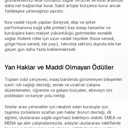
gösterenlerinizi elde tutmanızı sağlar ve ücret ile katkı arasında 
daha net bağlantılar kurar. Sabit artışlar bütçenizi korur ancak 
farklılaşma yeteneğinizi yıpratır.
Kısa vadeli teşvik yapıları (bireysel, ekip ve şirket 
performansına bağlı yıllık primler) baz maaşı tamamlar ve 
kuruluşlara kalıcı maliyet yükümlülüğü getirmeden esneklik 
sağlar. Kıdemli roller için uzun vadeli teşvikler (hisse senedi, 
gölge hisse senedi, kâr payı), teknoloji sektörü dışında bile her 
geçen gün daha fazla beklenmektedir.
Yan Haklar ve Maddi Olmayan Ödüller
Toplam ödül çerçevesi, maaş bandında görünmeyen bileşenleri 
içerir: ruh sağlığı desteği, esnek ve uzaktan çalışma 
düzenlemeleri, öğrenme ve gelişim bütçeleri, ebeveyn izni 
politikaları ve kariyer yolu netliği.
Sınırlar arası yetenekler için rekabet eden kuruluşlar için, 
taşınma zorluklarını azaltan yan haklar (konut desteği, dil 
eğitimi, uluslararası sağlık sigortası) belirleyici olabilir. EMEA ve 
MENA işe alım çalışmalarımızda, adaylar uluslararası tekliflerde 