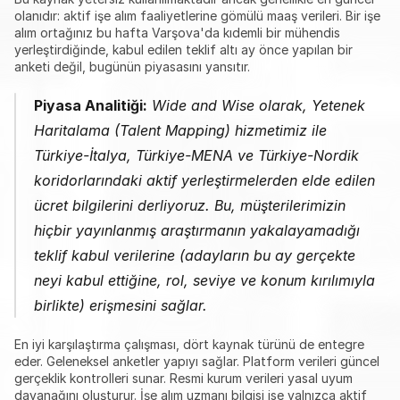
olanıdır: aktif işe alım faaliyetlerine gömülü maaş verileri. Bir işe 
alım ortağınız bu hafta Varşova'da kıdemli bir mühendis 
yerleştirdiğinde, kabul edilen teklif altı ay önce yapılan bir 
anketi değil, bugünün piyasasını yansıtır.
Piyasa Analitiği:
 Wide and Wise olarak, Yetenek 
Haritalama (Talent Mapping) hizmetimiz ile 
Türkiye-İtalya, Türkiye-MENA ve Türkiye-Nordik 
koridorlarındaki aktif yerleştirmelerden elde edilen 
ücret bilgilerini derliyoruz. Bu, müşterilerimizin 
hiçbir yayınlanmış araştırmanın yakalayamadığı 
teklif kabul verilerine (adayların bu ay gerçekte 
neyi kabul ettiğine, rol, seviye ve konum kırılımıyla 
birlikte) erişmesini sağlar.
En iyi karşılaştırma çalışması, dört kaynak türünü de entegre 
eder. Geleneksel anketler yapıyı sağlar. Platform verileri güncel 
gerçeklik kontrolleri sunar. Resmi kurum verileri yasal uyum 
dayanağını oluşturur. İşe alım uzmanı bilgisi ise yalnızca aktif 