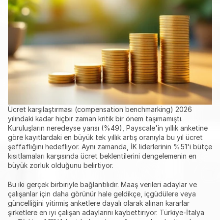
Ücret karşılaştırması (compensation benchmarking) 2026 
yılındaki kadar hiçbir zaman kritik bir önem taşımamıştı. 
Kuruluşların neredeyse yarısı (%49), Payscale'in yıllık anketine 
göre kayıtlardaki en büyük tek yıllık artış oranıyla bu yıl ücret 
şeffaflığını hedefliyor. Aynı zamanda, İK liderlerinin %51'i bütçe 
kısıtlamaları karşısında ücret beklentilerini dengelemenin en 
büyük zorluk olduğunu belirtiyor.
Bu iki gerçek birbiriyle bağlantılıdır. Maaş verileri adaylar ve 
çalışanlar için daha görünür hale geldikçe, içgüdülere veya 
güncelliğini yitirmiş anketlere dayalı olarak alınan kararlar 
şirketlere en iyi çalışan adaylarını kaybettiriyor. Türkiye-İtalya 