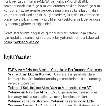
Türkiye-İtalya, Türkiye-MENA ve Türkiye-Nordik/Baltık 
pazarlarındaki aktif işe alım verilerinden çekilen, hedef işe alım 
koridorlarınız genelinde gerçek zamanlı maaş karşılaştırmaları 
ve pazar analizleri sağlar. Müşterilerimiz, ilk iş ilanını vermeden 
önce, işe aldıkları spesifik profiller için sektöre ve kıdeme göre 
uyarlanmış güncel aralığı alırlar.
Ücret stratejinizi doğru ve güncel veriler üzerine inşa etmek 
için hedef pazarınız için ücretsiz bir yetenek haritası talep edin: 
hello@wideandwise.co
İlgili Yazılar
EMEA ve MENA İşe Alımları: Gerçekten Performans Gösteren 
Sınırlar Arası Ekipler Kurmak
 – Uluslararası işe alımlarda en 
karmaşık işe alım koridorlarında yeteneklerin nasıl bulunacağı 
ve elde tutulacağı
Teknoloji Sektörü İşe Alımı: Yazılım Mühendisleri ve BT 
Yetenekleri Nasıl İşe Alınır
 – EMEA genelindeki teknik roller 
için aday bulma stratejileri ve maaş karşılaştırmaları
Yetenek Yönetimi Stratejisi: Yetenek Kazanımından Elde 
Tutmaya Eksiksiz Bir Rehber
 – Ücret stratejinizi daha geniş 