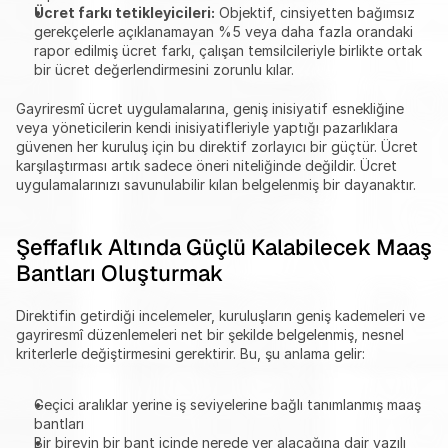
Ücret farkı tetikleyicileri:
 Objektif, cinsiyetten bağımsız 
gerekçelerle açıklanamayan %5 veya daha fazla orandaki 
rapor edilmiş ücret farkı, çalışan temsilcileriyle birlikte ortak 
bir ücret değerlendirmesini zorunlu kılar.
Gayriresmî ücret uygulamalarına, geniş inisiyatif esnekliğine 
veya yöneticilerin kendi inisiyatifleriyle yaptığı pazarlıklara 
güvenen her kuruluş için bu direktif zorlayıcı bir güçtür. Ücret 
karşılaştırması artık sadece öneri niteliğinde değildir. Ücret 
uygulamalarınızı savunulabilir kılan belgelenmiş bir dayanaktır.
Şeffaflık Altında Güçlü Kalabilecek Maaş 
Bantları Oluşturmak
Direktifin getirdiği incelemeler, kuruluşların geniş kademeleri ve 
gayriresmî düzenlemeleri net bir şekilde belgelenmiş, nesnel 
kriterlerle değiştirmesini gerektirir. Bu, şu anlama gelir:
Geçici aralıklar yerine iş seviyelerine bağlı tanımlanmış maaş 
bantları
Bir bireyin bir bant içinde nerede yer alacağına dair yazılı 