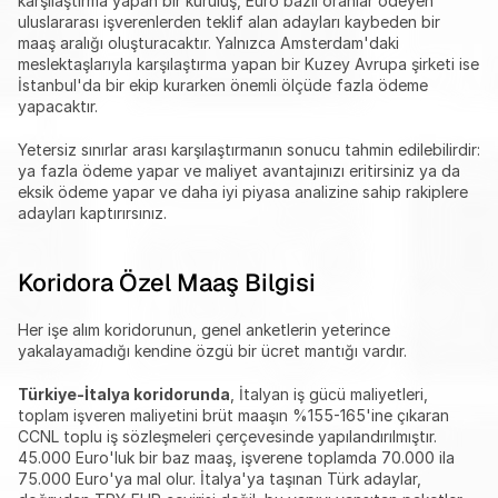
karşılaştırma yapan bir kuruluş, Euro bazlı oranlar ödeyen 
uluslararası işverenlerden teklif alan adayları kaybeden bir 
maaş aralığı oluşturacaktır. Yalnızca Amsterdam'daki 
meslektaşlarıyla karşılaştırma yapan bir Kuzey Avrupa şirketi ise 
İstanbul'da bir ekip kurarken önemli ölçüde fazla ödeme 
yapacaktır.
Yetersiz sınırlar arası karşılaştırmanın sonucu tahmin edilebilirdir: 
ya fazla ödeme yapar ve maliyet avantajınızı eritirsiniz ya da 
eksik ödeme yapar ve daha iyi piyasa analizine sahip rakiplere 
adayları kaptırırsınız.
Koridora Özel Maaş Bilgisi
Her işe alım koridorunun, genel anketlerin yeterince 
yakalayamadığı kendine özgü bir ücret mantığı vardır.
Türkiye-İtalya koridorunda
, İtalyan iş gücü maliyetleri, 
toplam işveren maliyetini brüt maaşın %155-165'ine çıkaran 
CCNL toplu iş sözleşmeleri çerçevesinde yapılandırılmıştır. 
45.000 Euro'luk bir baz maaş, işverene toplamda 70.000 ila 
75.000 Euro'ya mal olur. İtalya'ya taşınan Türk adaylar, 