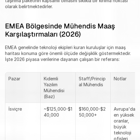
taşınma paketinin kapsamlı olmasını sıklıkla bir kırılma noktası 
olarak belirtmektedirler.
EMEA Bölgesinde Mühendis Maaş 
Karşılaştırmaları (2026)
EMEA genelinde teknoloji ekipleri kuran kuruluşlar için maaş 
haritası konuma göre önemli ölçüde değişiklik göstermektedir. 
İşte 2026 piyasa verilerine dayanan çalışan bir referans:
Pazar
Kıdemli 
Staff/Princip
Notlar
Yazılım 
al Mühendis
Mühendisi 
(Baz)
İsviçre
~$125,000-$1
$160,000-$2
Avrupa'daki 
40,000
50,000+
en yüksek 
oranlar, 
büyük 
teknoloji 
ofisleri