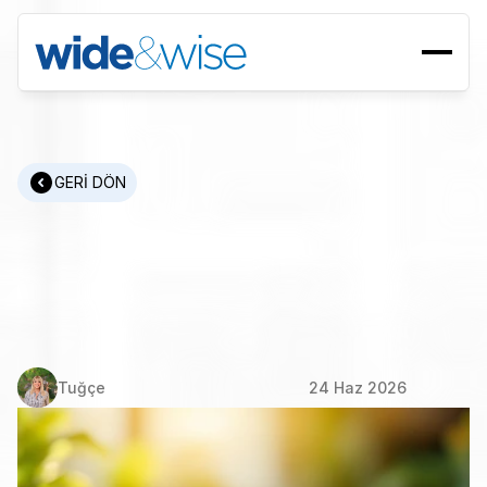
GERİ DÖN
Maaş
Stratejisi:
Sektör
Kıyaslamaları
ve
Rekabetçi
Ücret
Paketleri
Oluşturma
Tuğçe
24 Haz 2026