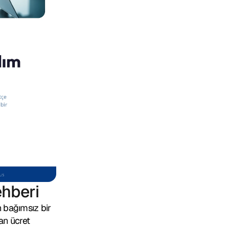
Şimdi ücretsiz indirin!
E-kitabı indirmek için formu doldurun.
Ad Soyad
E-posta
Şirket Adı
Unvan
Erişebilirsiniz 
gizlilik politikası 
burada.
ehberi
Kılavuzu indir
 bağımsız bir 
Mesaj gönder
n ücret 