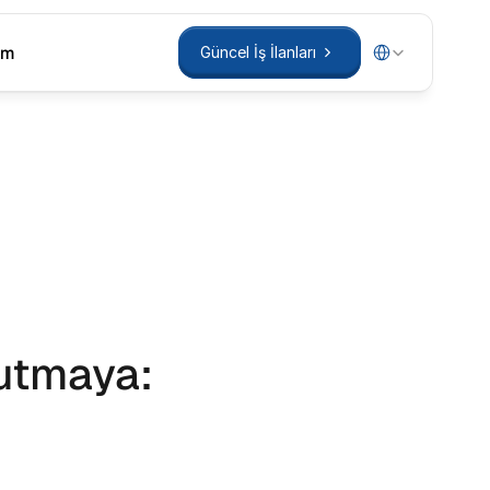
Select Language
im
Güncel İş İlanları
im
Güncel İş İlanları
utmaya: 