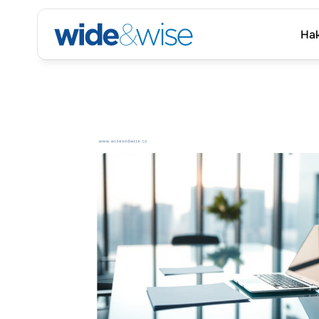
Hak
Hak