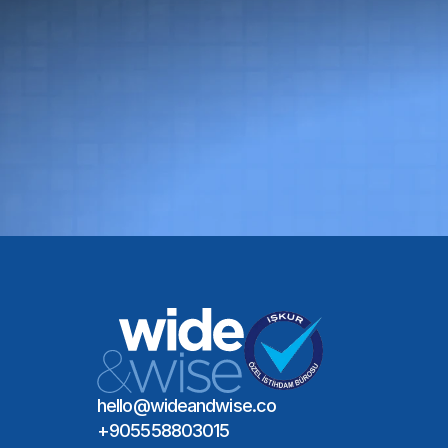
Glob
hello@wideandwise.co
+905558803015