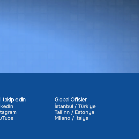
ım Etkisi
i takip edin
Global Ofisler
nkedIn
İstanbul / Türkiye
stagram
Tallinn / Estonya
nkedIn
İstanbul / Türkiye
uTube
Milano / İtalya
stagram
Tallinn / Estonya
uTube
Milano / İtalya