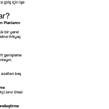
giriş için işe 
ar?
 Planlarını 
 bir yerel 
line ihtiyaç 
rit genişleme 
nlayın.
 azaltan beş 
rme
i sınır ötesi 
relleştirme