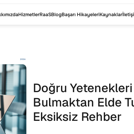
kımızda
Hizmetler
RaaS
Blog
Başarı Hikayeleri
Kaynaklar
İletiş
kımızda
Hizmetler
RaaS
Blog
Başarı Hikayeleri
Kaynaklar
İletiş
Doğru Yetenekleri 
Bulmaktan Elde T
Eksiksiz Rehber