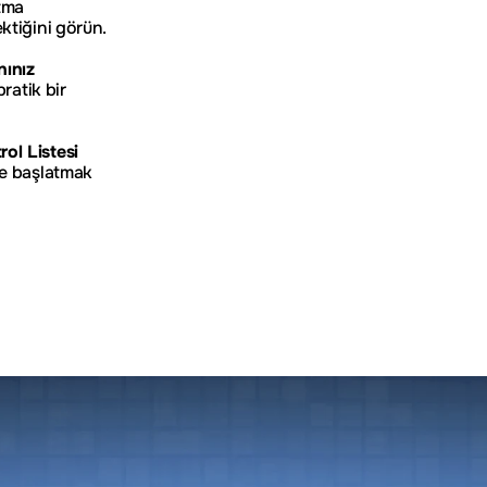
tma 
ktiğini görün.
nınız
ratik bir 
ol Listesi
e başlatmak 