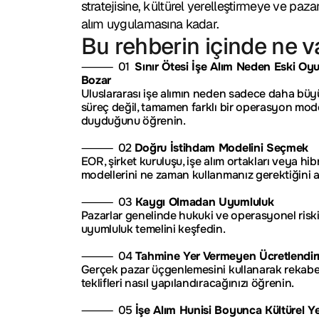
stratejisine, kültürel yerelleştirmeye ve pazara 
alım uygulamasına kadar.
Bu rehberin içinde ne v
⸻  01  
Sınır Ötesi İşe Alım Neden Eski Oyun
Bozar
Uluslararası işe alımın neden sadece daha büyük
süreç değil, tamamen farklı bir operasyon mode
duyduğunu öğrenin.
⸻  02 
Doğru İstihdam Modelini Seçmek
EOR, şirket kuruluşu, işe alım ortakları veya hib
modellerini ne zaman kullanmanız gerektiğini a
⸻  03 
Kaygı Olmadan Uyumluluk
Pazarlar genelinde hukuki ve operasyonel riski
uyumluluk temelini keşfedin.
⸻  04 
Tahmine Yer Vermeyen Ücretlendi
Gerçek pazar üçgenlemesini kullanarak rekabetç
teklifleri nasıl yapılandıracağınızı öğrenin.
⸻  05 
İşe Alım Hunisi Boyunca Kültürel Ye